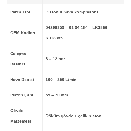
Parça Tipi
Pistonlu hava kompresörü
04298359 – 01 04 184 – LK3866 –
OEM Kodları
K018385
Çalışma
8 – 12 bar
Basıncı
Hava Debisi
160 – 250 L/min
Piston Çapı
55 – 70 mm
Gövde
Döküm gövde + çelik piston
Malzemesi