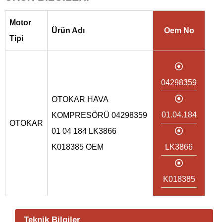
Motor
Ürün Adı
Oem No
Tipi
04298359
OTOKAR HAVA
01.04.184
KOMPRESÖRÜ 04298359
OTOKAR
01 04 184 LK3866
K018385 OEM
LK3866
K018385
Teknik Bilgiler