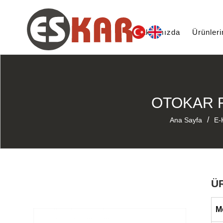
Hakkımızda
Ürünler
OTOKAR F
/
Ana Sayfa
E-
Ü
M