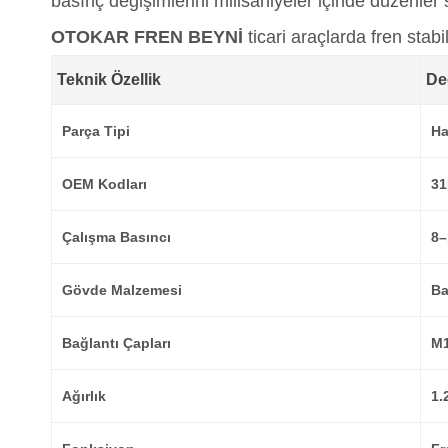
basınç değişimlerini milisaniyeler içinde düzenler 
OTOKAR FREN BEYNİ
ticari araçlarda fren stabi
Teknik Özellik
De
Parça Tipi
Ha
OEM Kodları
31
Çalışma Basıncı
8–
Gövde Malzemesi
Ba
Bağlantı Çapları
M1
Ağırlık
1.