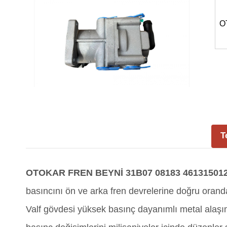
O
T
OTOKAR FREN BEYNİ 31B07 08183 46131501
basıncını ön ve arka fren devrelerine doğru oran
Valf gövdesi yüksek basınç dayanımlı metal alaşımı