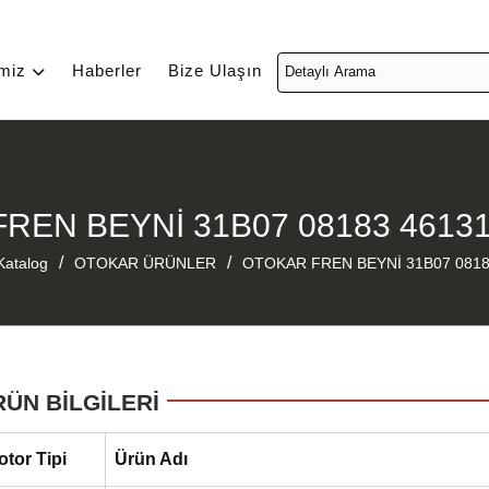
imiz
Haberler
Bize Ulaşın
REN BEYNİ 31B07 08183 4613
/
/
Katalog
OTOKAR ÜRÜNLER
OTOKAR FREN BEYNİ 31B07 0818
RÜN BİLGİLERİ
otor Tipi
Ürün Adı