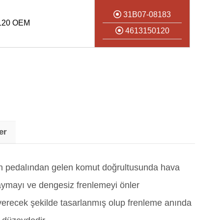
31B07-08183
120 OEM
4613150120
er
ren pedalından gelen komut doğrultusunda hava
aymayı ve dengesiz frenlemeyi önler
i verecek şekilde tasarlanmış olup frenleme anında