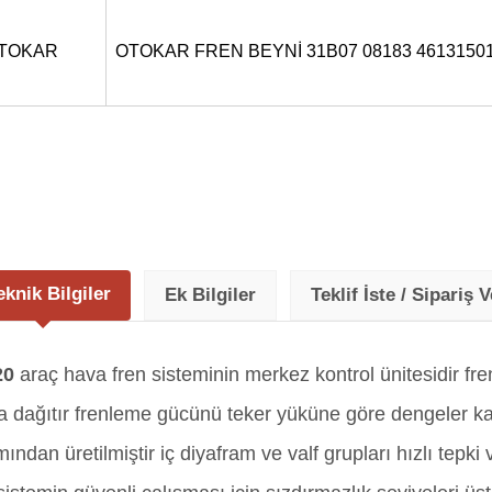
TOKAR
OTOKAR FREN BEYNİ 31B07 08183 4613150
eknik Bilgiler
Ek Bilgiler
Teklif İste / Sipariş V
20
araç hava fren sisteminin merkez kontrol ünitesidir f
da dağıtır frenleme gücünü teker yüküne göre dengeler k
ndan üretilmiştir iç diyafram ve valf grupları hızlı tepk