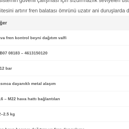
sistemin güvenli çalışması için sızdırmazlık seviyeleri üs
litesini artırır fren balatası ömrünü uzatır ani duruşlarda
ğer
va fren kontrol beyni dağıtım valfi
B07 08183 – 4613150120
12 bar
sınca dayanıklı metal alaşım
6 – M22 hava hattı bağlantıları
2–2.5 kg