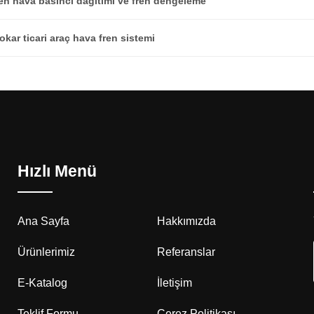
en hava basıncı dağıtımı ve fren dengeleme
okar ticari araç hava fren sistemi
Hızlı Menü
Ana Sayfa
Hakkımızda
Ürünlerimiz
Referanslar
E-Katalog
İletişim
Teklif Formu
Çerez Politikası