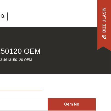
BIZE ULAŞIN
150120 OEM
3 4613150120 OEM
Oem No