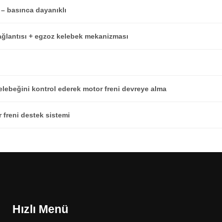
 – basınca dayanıklı
ağlantısı + egzoz kelebek mekanizması
elebeğini kontrol ederek motor freni devreye alma
 freni destek sistemi
Hızlı Menü