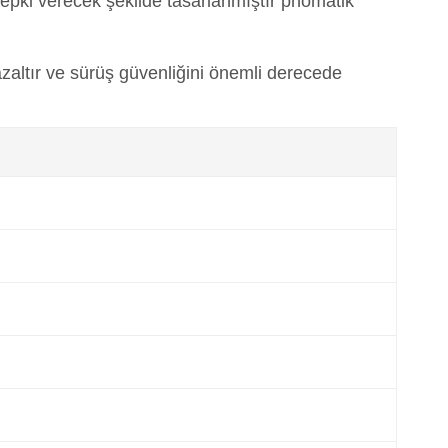
 tepki verecek şekilde tasarlanmıştır pnömatik
 azaltır ve sürüş güvenliğini önemli derecede