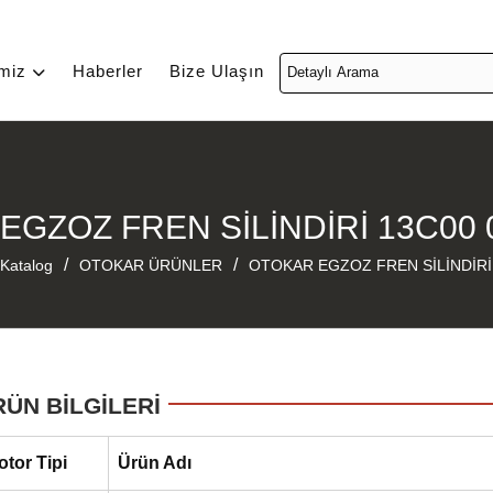
imiz
Haberler
Bize Ulaşın
EGZOZ FREN SİLİNDİRİ 13C00 
/
/
Katalog
OTOKAR ÜRÜNLER
OTOKAR EGZOZ FREN SİLİNDİRİ
RÜN BİLGİLERİ
otor Tipi
Ürün Adı