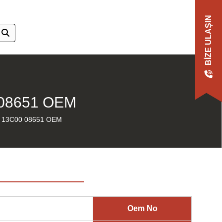
BIZE ULAŞIN
08651 OEM
 13C00 08651 OEM
Oem No