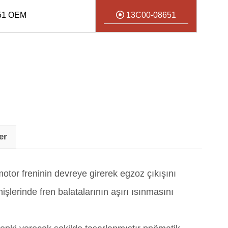
51 OEM
13C00-08651
er
motor freninin devreye girerek egzoz çıkışını
lerinde fren balatalarının aşırı ısınmasını