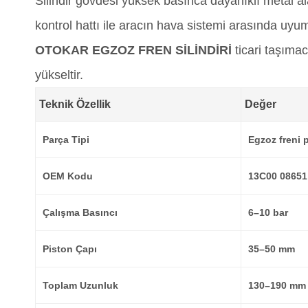
Silindir gövdesi yüksek basınca dayanıklı metal al
kontrol hattı ile aracın hava sistemi arasında uyum
OTOKAR EGZOZ FREN SİLİNDİRİ
ticari taşımac
yükseltir.
Teknik Özellik
Değer
Parça Tipi
Egzoz freni p
OEM Kodu
13C00 08651
Çalışma Basıncı
6–10 bar
Piston Çapı
35–50 mm
Toplam Uzunluk
130–190 mm