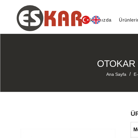
Hakkımızda
Ürünler
OTOKAR 
/
Ana Sayfa
E-
Ü
M