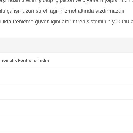
aşımdan üretilmiş olup iç piston ve diyafram yapısı hızlı
lu çalışır uzun süreli ağır hizmet altında sızdırmazdır
ılıkta frenleme güvenliğini artırır fren sisteminin yükünü
nömatik kontrol silindiri