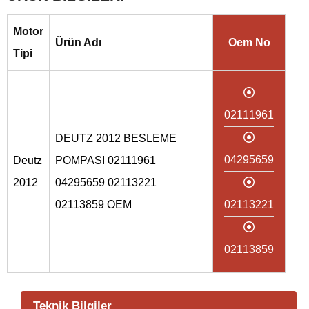
Motor
Ürün Adı
Oem No
Tipi
02111961
DEUTZ 2012 BESLEME
04295659
Deutz
POMPASI 02111961
2012
04295659 02113221
02113859 OEM
02113221
02113859
Teknik Bilgiler