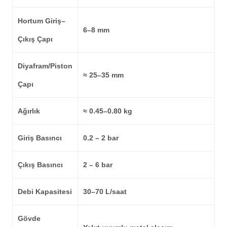
Hortum Giriş–
6–8 mm
Çıkış Çapı
Diyafram/Piston
≈ 25–35 mm
Çapı
Ağırlık
≈ 0.45–0.80 kg
Giriş Basıncı
0.2 – 2 bar
Çıkış Basıncı
2 – 6 bar
Debi Kapasitesi
30–70 L/saat
Gövde