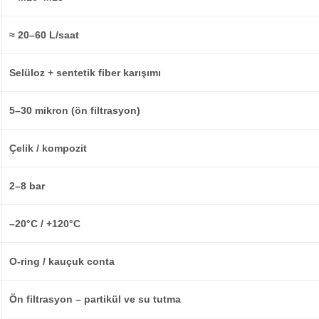
≈ 20–60 L/saat
Selüloz + sentetik fiber karışımı
5–30 mikron (ön filtrasyon)
Çelik / kompozit
2–8 bar
–20°C / +120°C
O-ring / kauçuk conta
Ön filtrasyon – partikül ve su tutma