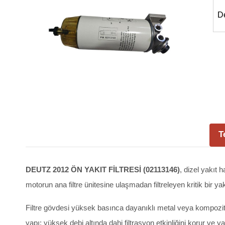
D
T
DEUTZ 2012 ÖN YAKIT FİLTRESİ (02113146)
, dizel yakıt 
motorun ana filtre ünitesine ulaşmadan filtreleyen kritik bir yak
Filtre gövdesi yüksek basınca dayanıklı metal veya kompozit m
yapı; yüksek debi altında dahi filtrasyon etkinliğini korur ve ya