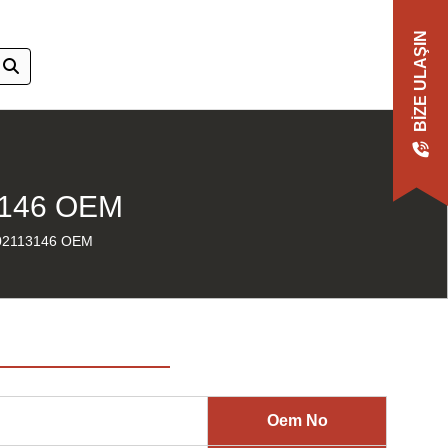
BIZE ULAŞIN
3146 OEM
02113146 OEM
Oem No