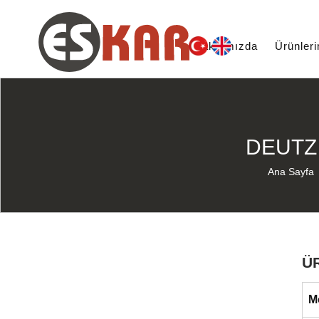
Hakkımızda
Ürünler
DEUTZ 
Ana Sayfa
Ü
M