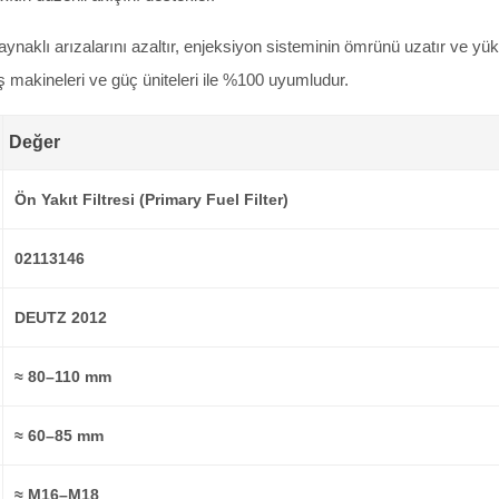
kaynaklı arızalarını azaltır, enjeksiyon sisteminin ömrünü uzatır ve 
makineleri ve güç üniteleri ile %100 uyumludur.
Değer
Ön Yakıt Filtresi (Primary Fuel Filter)
02113146
DEUTZ 2012
≈ 80–110 mm
≈ 60–85 mm
≈ M16–M18