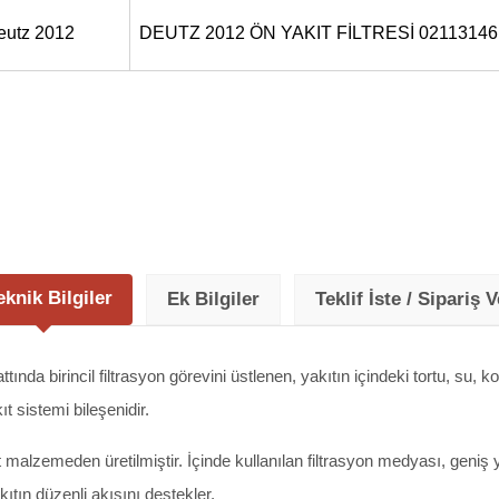
eutz 2012
DEUTZ 2012 ÖN YAKIT FİLTRESİ 0211314
eknik Bilgiler
Ek Bilgiler
Teklif İste / Sipariş V
hattında birincil filtrasyon görevini üstlenen, yakıtın içindeki tortu, su
ıt sistemi bileşenidir.
alzemeden üretilmiştir. İçinde kullanılan filtrasyon medyası, geniş y
kıtın düzenli akışını destekler.