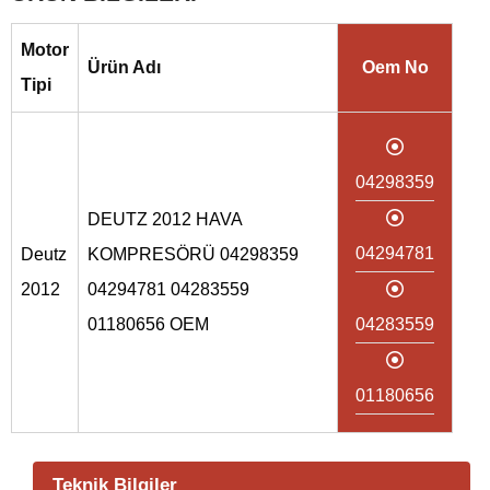
Motor
Ürün Adı
Oem No
Tipi
04298359
DEUTZ 2012 HAVA
04294781
Deutz
KOMPRESÖRÜ 04298359
2012
04294781 04283559
01180656 OEM
04283559
01180656
Teknik Bilgiler