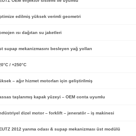
EUTZ OEM enjektör sistemi ile uyumlu
ptimize edilmiş yüksek verimli geometri
omojen ısı dağıtan su jaketleri
st supap mekanizmasını besleyen yağ yolları
20°C / +250°C
ksek – ağır hizmet motorları için geliştirilmiş
assas taşlanmış kapak yüzeyi – OEM conta uyumlu
düstriyel dizel motor – forklift – jeneratör – iş makinesi
EUTZ 2012
yanma odası & supap mekanizması üst modülü