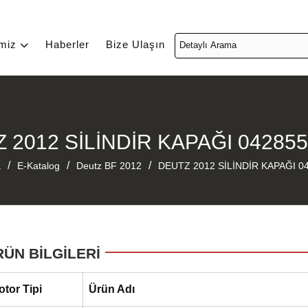
imiz
Haberler
Bize Ulaşın
 2012 SİLİNDİR KAPAĞI 04285
/
/
/
a
E-Katalog
Deutz BF 2012
DEUTZ 2012 SİLİNDİR KAPAĞI 0
RÜN BİLGİLERİ
otor Tipi
Ürün Adı