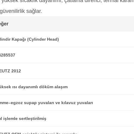
ı yüksek sıcaklık dayanımı, çatlama direnci, termal kara
venilirlik sağlar.
eğer
ilindir Kapağı (Cylinder Head)
4285537
EUTZ 2012
üksek ısı dayanımlı döküm alaşım
mme–egzoz supap yuvaları ve kılavuz yuvaları
ıl işlemle sertleştirilmiş