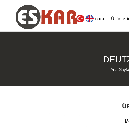
Hakkımızda
Ürünler
DEUTZ
Ana Sayf
Ü
M