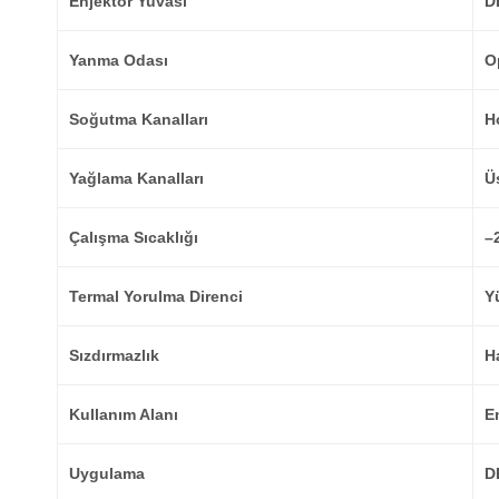
Enjektör Yuvası
D
Yanma Odası
O
Soğutma Kanalları
H
Yağlama Kanalları
Ü
Çalışma Sıcaklığı
–
Termal Yorulma Direnci
Yü
Sızdırmazlık
H
Kullanım Alanı
En
Uygulama
D