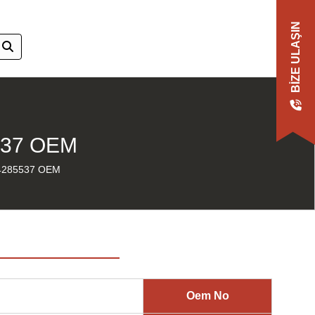
BIZE ULAŞIN
537 OEM
4285537 OEM
Oem No