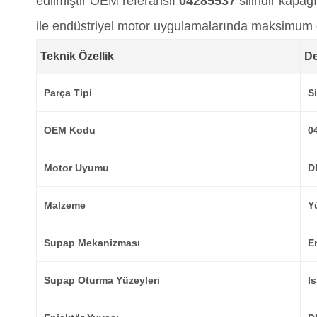
edilmiştir OEM referanslı
04285537
silindir kapağ
ile endüstriyel motor uygulamalarında maksimum gü
Teknik Özellik
D
Parça Tipi
S
OEM Kodu
0
Motor Uyumu
D
Malzeme
Y
Supap Mekanizması
E
Supap Oturma Yüzeyleri
Is