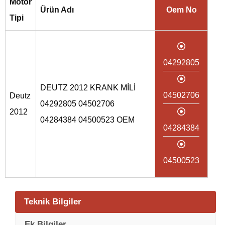
Motor
Ürün Adı
Oem No
Tipi
04292805
DEUTZ 2012 KRANK MİLİ
04502706
Deutz
04292805 04502706
2012
04284384 04500523 OEM
04284384
04500523
Teknik Bilgiler
Ek Bilgiler