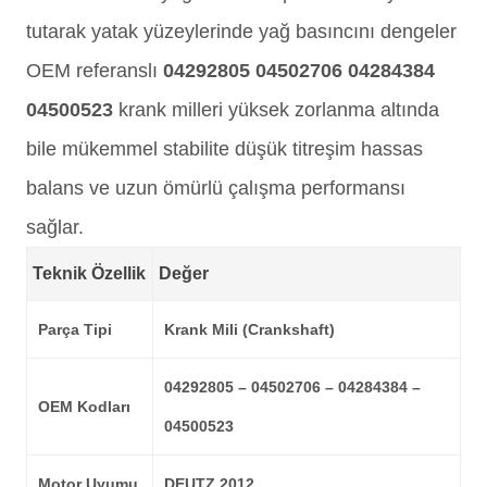
tutarak yatak yüzeylerinde yağ basıncını dengeler
OEM referanslı
04292805 04502706 04284384
04500523
krank milleri yüksek zorlanma altında
bile mükemmel stabilite düşük titreşim hassas
balans ve uzun ömürlü çalışma performansı
sağlar.
Teknik Özellik
Değer
Parça Tipi
Krank Mili (Crankshaft)
04292805 – 04502706 – 04284384 –
OEM Kodları
04500523
Motor Uyumu
DEUTZ 2012