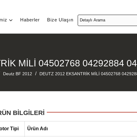
imiz
Haberler
Bize Ulaşın
İK MİLİ 04502768 04292884 0
/
Deutz BF 2012
DEUTZ 2012 EKSANTRİK MİLİ 04502768 042928
RÜN BİLGİLERİ
otor Tipi
Ürün Adı