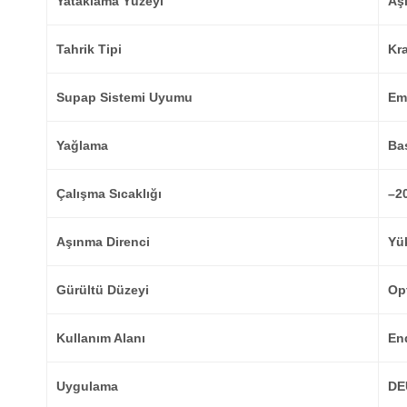
Yataklama Yüzeyi
Aş
Tahrik Tipi
Kra
Supap Sistemi Uyumu
Em
Yağlama
Bas
Çalışma Sıcaklığı
–2
Aşınma Direnci
Yük
Gürültü Düzeyi
Opt
Kullanım Alanı
End
Uygulama
DE