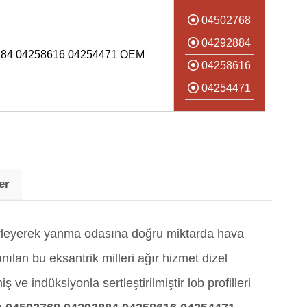
04502768
04292884
884 04258616 04254471 OEM
04258616
04254471
er
rleyerek yanma odasına doğru miktarda hava
nılan bu eksantrik milleri ağır hizmet dizel
ve indüksiyonla sertleştirilmiştir lob profilleri