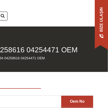
BIZE ULAŞIN
4258616 04254471 OEM
84 04258616 04254471 OEM
Oem No