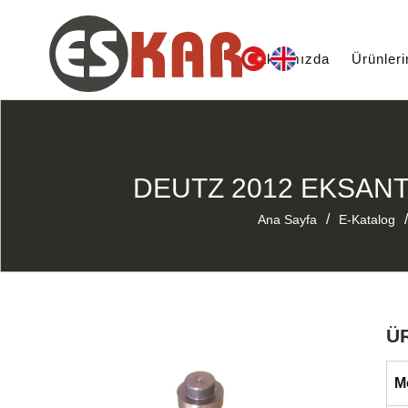
Hakkımızda
Ürünler
DEUTZ 2012 EKSANTR
/
/
Ana Sayfa
E-Katalog
Ü
M