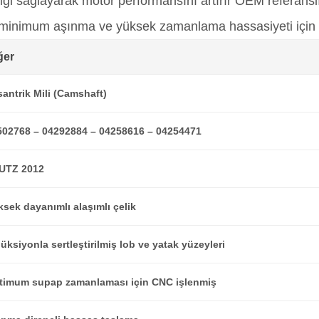
ği sağlayarak motor performansını artırır OEM referansl
 minimum aşınma ve yüksek zamanlama hassasiyeti için tas
ğer
antrik Mili (Camshaft)
502768 – 04292884 – 04258616 – 04254471
UTZ 2012
sek dayanımlı alaşımlı çelik
üksiyonla sertleştirilmiş lob ve yatak yüzeyleri
timum supap zamanlaması için CNC işlenmiş