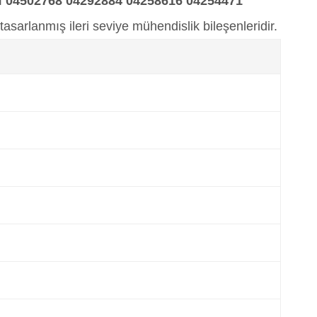
ı
04502768 04292884 04258616 04254471
arlanmış ileri seviye mühendislik bileşenleridir.