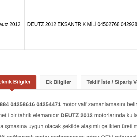
eutz 2012
DEUTZ 2012 EKSANTRİK MİLİ 04502768 04292
eknik Bilgiler
Ek Bilgiler
Teklif İste / Sipariş V
884 04258616 04254471
motor valf zamanlamasını beli
tli bir tahrik elemanıdır
DEUTZ 2012
motorlarında kulla
ışmasına uygun olacak şekilde alaşımlı çelikten üretilmiş 