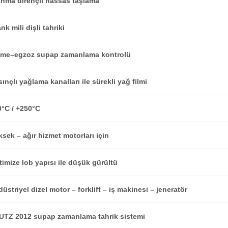
ınma dirençli hassas taşlama
nk mili dişli tahriki
me–egzoz supap zamanlama kontrolü
ınçlı yağlama kanalları ile sürekli yağ filmi
0°C / +250°C
sek – ağır hizmet motorları için
imize lob yapısı ile düşük gürültü
üstriyel dizel motor – forklift – iş makinesi – jeneratör
UTZ 2012
supap zamanlama tahrik sistemi