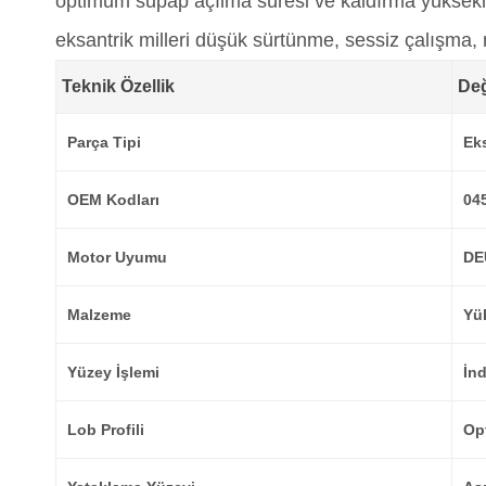
optimum supap açılma süresi ve kaldırma yüksekli
eksantrik milleri düşük sürtünme, sessiz çalışma,
Teknik Özellik
De
Parça Tipi
Eks
OEM Kodları
04
Motor Uyumu
DE
Malzeme
Yük
Yüzey İşlemi
İnd
Lob Profili
Op