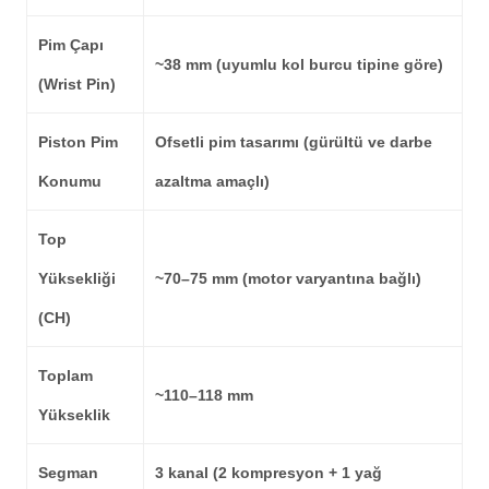
Pim Çapı
~38 mm
(uyumlu kol burcu tipine göre)
(Wrist Pin)
Piston Pim
Ofsetli pim tasarımı (gürültü ve darbe
Konumu
azaltma amaçlı)
Top
Yüksekliği
~70–75 mm
(motor varyantına bağlı)
(CH)
Toplam
~110–118 mm
Yükseklik
Segman
3 kanal (2 kompresyon + 1 yağ