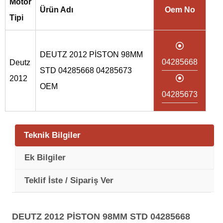
Motor
Ürün Adı
Oem No
Tipi
DEUTZ 2012 PİSTON 98MM
04285668
Deutz
STD 04285668 04285673
2012
OEM
04285673
Teknik Bilgiler
Ek Bilgiler
Teklif İste / Sipariş Ver
DEUTZ 2012 PİSTON 98MM STD 04285668