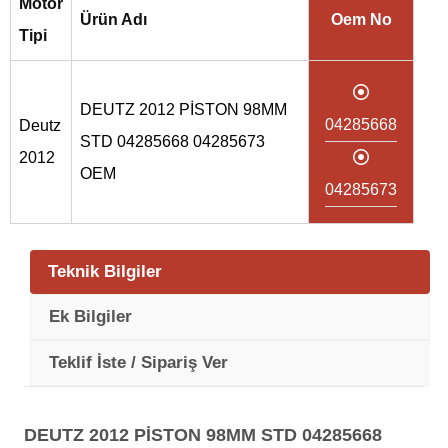
Motor
Ürün Adı
Oem No
Tipi
DEUTZ 2012 PİSTON 98MM
04285668
Deutz
STD 04285668 04285673
2012
OEM
04285673
Teknik Bilgiler
Ek Bilgiler
Teklif İste / Sipariş Ver
DEUTZ 2012 PİSTON 98MM STD 04285668