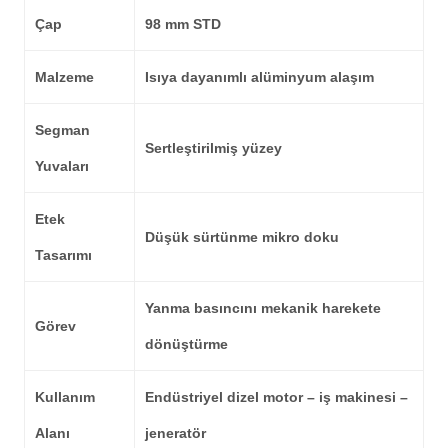
Çap
98 mm STD
Malzeme
Isıya dayanımlı alüminyum alaşım
Segman
Sertleştirilmiş yüzey
Yuvaları
Etek
Düşük sürtünme mikro doku
Tasarımı
Yanma basıncını mekanik harekete
Görev
dönüştürme
Kullanım
Endüstriyel dizel motor – iş makinesi –
Alanı
jeneratör