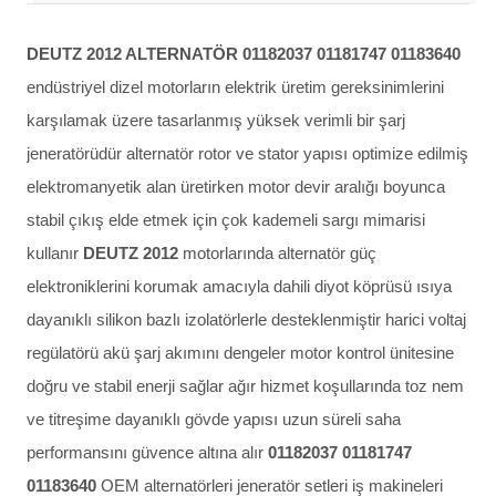
DEUTZ 2012 ALTERNATÖR 01182037 01181747 01183640
endüstriyel dizel motorların elektrik üretim gereksinimlerini
karşılamak üzere tasarlanmış yüksek verimli bir şarj
jeneratörüdür alternatör rotor ve stator yapısı optimize edilmiş
elektromanyetik alan üretirken motor devir aralığı boyunca
stabil çıkış elde etmek için çok kademeli sargı mimarisi
kullanır
DEUTZ 2012
motorlarında alternatör güç
elektroniklerini korumak amacıyla dahili diyot köprüsü ısıya
dayanıklı silikon bazlı izolatörlerle desteklenmiştir harici voltaj
regülatörü akü şarj akımını dengeler motor kontrol ünitesine
doğru ve stabil enerji sağlar ağır hizmet koşullarında toz nem
ve titreşime dayanıklı gövde yapısı uzun süreli saha
performansını güvence altına alır
01182037 01181747
01183640
OEM alternatörleri jeneratör setleri iş makineleri