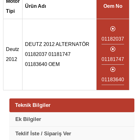
Motor
Ürün Adı
Oem No
Tipi
01182037
DEUTZ 2012 ALTERNATÖR
Deutz
01182037 01181747
2012
01181747
01183640 OEM
01183640
Teknik Bilgiler
Ek Bilgiler
Teklif İste / Sipariş Ver