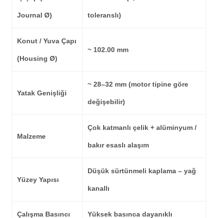
Journal Ø)
toleranslı)
Konut / Yuva Çapı
~ 102.00 mm
(Housing Ø)
~ 28–32 mm (motor tipine göre
Yatak Genişliği
değişebilir)
Çok katmanlı çelik + alüminyum /
Malzeme
bakır esaslı alaşım
Düşük sürtünmeli kaplama – yağ
Yüzey Yapısı
kanallı
Çalışma Basıncı
Yüksek basınca dayanıklı