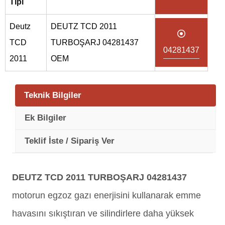
Tipi
Deutz
DEUTZ TCD 2011
TCD
TURBOŞARJ 04281437
04281437
2011
OEM
Teknik Bilgiler
Ek Bilgiler
Teklif İste / Sipariş Ver
DEUTZ TCD 2011 TURBOŞARJ 04281437
motorun egzoz gazı enerjisini kullanarak emme
havasını sıkıştıran ve silindirlere daha yüksek