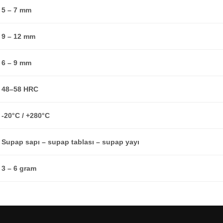
5 – 7 mm
9 – 12 mm
6 – 9 mm
48–58 HRC
-20°C / +280°C
Supap sapı – supap tablası – supap yayı
3 – 6 gram