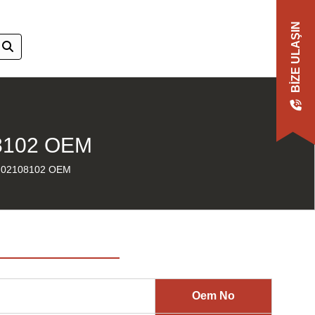
BIZE ULAŞIN
8102 OEM
 02108102 OEM
Oem No