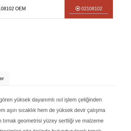
108102 OEM
02108102
er
 gören yüksek dayanımlı ısıl işlem çeliğinden
 hem aşırı sıcaklık hem de yüksek devir çalışma
n tırnak geometrisi yüzey sertliği ve malzeme