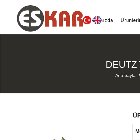
Hakkımızda
Ürünler
DEUTZ 
/
Ana Sayfa
Ü
M