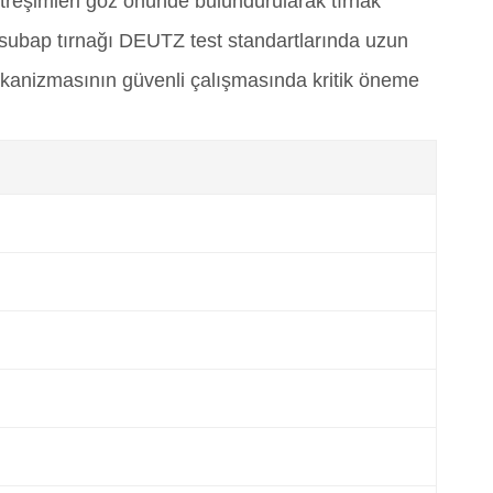
eşimleri göz önünde bulundurularak tırnak
bap tırnağı DEUTZ test standartlarında uzun
mekanizmasının güvenli çalışmasında kritik öneme