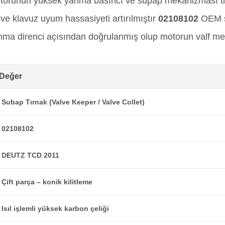
orunun yüksek yanma basıncı ve supap mekanizması titr
e klavuz uyum hassasiyeti artırılmıştır
02108102
OEM su
 aşınma direnci açısından doğrulanmış olup motorun valf 
Değer
Subap Tırnak (Valve Keeper / Valve Collet)
02108102
DEUTZ TCD 2011
Çift parça – konik kilitleme
Isıl işlemli yüksek karbon çeliği