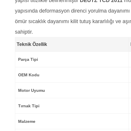
yapısı titizlikle belirlenmiştir
DEUTZ TCD 2011
mot
yapısında deformasyon direnci yorulma dayanımı v
ömür sıcaklık dayanımı kilit tutuş kararlılığı ve
sahiptir.
Teknik Özellik
Parça Tipi
OEM Kodu
Motor Uyumu
Tırnak Tipi
Malzeme