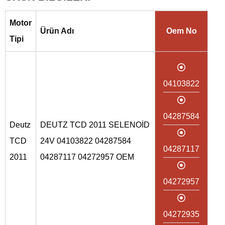
Motor
Ürün Adı
Oem No
Tipi
04103822
04287584
Deutz
DEUTZ TCD 2011 SELENOİD
TCD
24V 04103822 04287584
04287117
2011
04287117 04272957 OEM
04272957
04272935