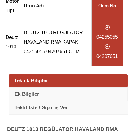
Motor
Ürün Adı
Oem No
Tipi
DEUTZ 1013 REGÜLATÖR
04255055
Deutz
HAVALANDIRMA KAPAK
1013
04255055 04207651 OEM
04207651
Teknik Bilgiler
Ek Bilgiler
Teklif İste / Sipariş Ver
DEUTZ 1013 REGÜLATÖR HAVALANDIRMA