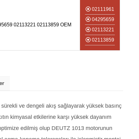
02111961
04295659
5659 02113221 02113859 OEM
02113221
02113859
er
 sürekli ve dengeli akış sağlayarak yüksek basınç
tın kimyasal etkilerine karşı yüksek dayanım
e optimize edilmiş olup DEUTZ 1013 motorunun