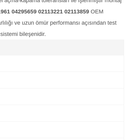
özel açma-kapama toleransları ile işlenmiştir montaj
1961 04295659 02113221 02113859
OEM
lılığı ve uzun ömür performansı açısından test
sistemi bileşenidir.