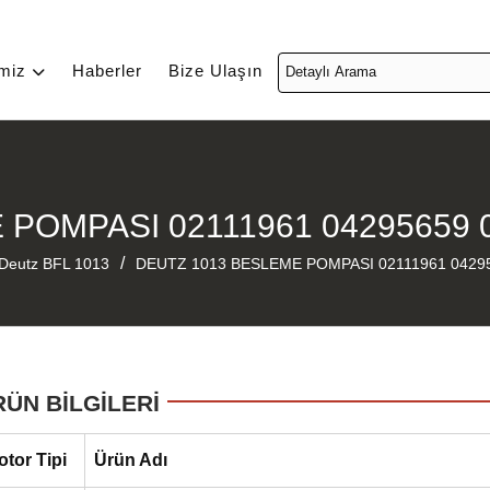
imiz
Haberler
Bize Ulaşın
POMPASI 02111961 04295659 
/
Deutz BFL 1013
DEUTZ 1013 BESLEME POMPASI 02111961 0429
RÜN BİLGİLERİ
otor Tipi
Ürün Adı