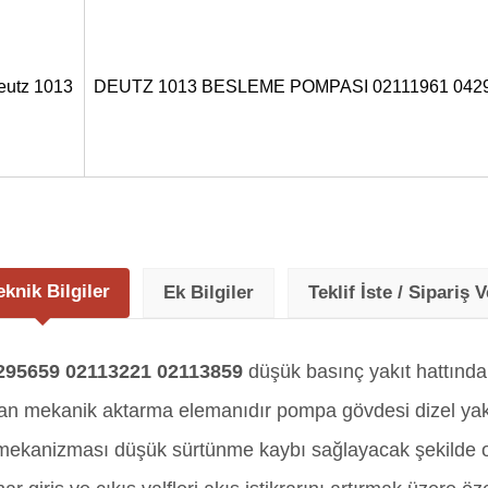
eutz 1013
DEUTZ 1013 BESLEME POMPASI 02111961 0429
eknik Bilgiler
Ek Bilgiler
Teklif İste / Sipariş V
95659 02113221 02113859
düşük basınç yakıt hattında
an mekanik aktarma elemanıdır pompa gövdesi dizel yakı
am mekanizması düşük sürtünme kaybı sağlayacak şekild