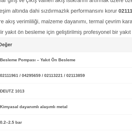
r giriş ve çıkış valfleri akış istikrarını artırmak üzere 
eşim altında dahi sızdırmazlık performansını korur
0211
 akış verimliliği, malzeme dayanımı, termal çevrim karar
r yakıt ön besleme için geliştirilmiş profesyonel bir yakıt 
Değer
Besleme Pompası – Yakıt Ön Besleme
02111961 / 04295659 / 02113221 / 02113859
DEUTZ 1013
Kimyasal dayanımlı alaşımlı metal
0.2–2.5 bar