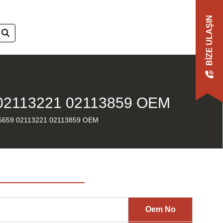
BIZE ULAŞIN
02113221 02113859 OEM
5659 02113221 02113859 OEM
Oem No