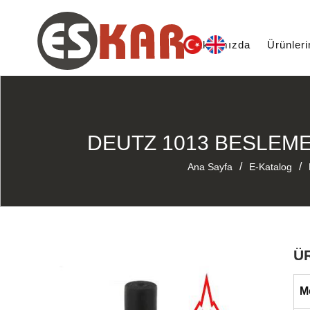
Hakkımızda
Ürünler
DEUTZ 1013 BESLEME 
/
/
Ana Sayfa
E-Katalog
Ü
M