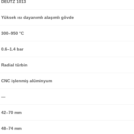
DEUTZ 1013
Yüksek ısı dayanımlı alaşımlı gövde
300–950 °C
0.6–1.4 bar
Radial türbin
CNC işlenmiş alüminyum
—
42–70 mm
48–74 mm