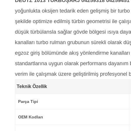
DEUTZ 1013 TURBOŞARJ 04259318 04259451 
yoğunlukta oksijen tedarik eden gelişmiş bir tur
şekilde optimize edilmiş türbin geometrisi ile çal
düşük türbülansla sağlar gövde bölgesi ısıya dayan
kanalları turbo rulman grubunun sürekli olarak dü
egzoz giriş bölümünde akış yönlendirme kanalları r
standartlarına uygun olarak performans dayanım ba
verim ile çalışmak üzere geliştirilmiş profesyonel 
Teknik Özellik
Parça Tipi
OEM Kodları