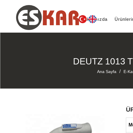
Hakkımızda
Ürünler
DEUTZ 1013 
/
Ana Sayfa
E-Ka
Ü
M