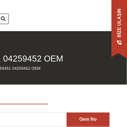
BIZE ULAŞIN
 04259452 OEM
59451 04259452 OEM
Oem No