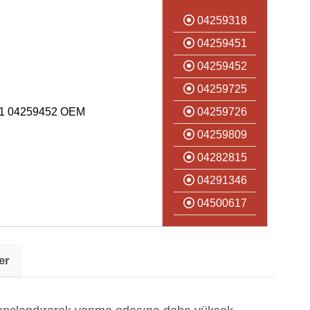
04259318
04259451
04259452
04259725
1 04259452 OEM
04259726
04259809
04282815
04291346
04500617
er