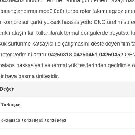
04259452
motorun emme hattına gönderilen havayı bas
bo basınçlandırma modülüdür turbo rotor takımı egzoz e
ışır kompresör çarkı yüksek hassasiyette CNC üretim süreç
ıklı alaşımlar kullanılarak termal döngülerde boyutsal k
şük sürtünme katsayısı ile çalışmasını destekleyen film t
otor verimini artırır
04259318 04259451 04259452
OEM 
lans hassasiyeti ve termal yük testlerinden geçirilmiş ol
bir hava basma ünitesidir.
Değer
Turboşarj
04259318 / 04259451 / 04259452