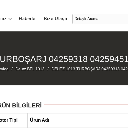
imiz
Haberler
Bize Ulaşın
TURBOŞARJ 04259318 04259451
/
/
talog
Deutz BFL 1013
DEUTZ 1013 TURBOŞARJ 04259318 042
RÜN BİLGİLERİ
otor Tipi
Ürün Adı