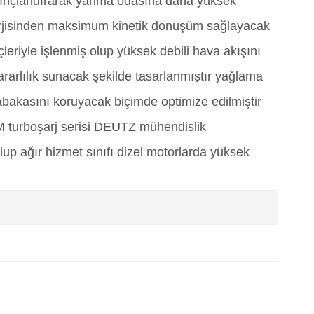
ınçlandırarak yanma odasına daha yüksek
nerjisinden maksimum kinetik dönüşüm sağlayacak
leriyle işlenmiş olup yüksek debili hava akışını
ararlılık sunacak şekilde tasarlanmıştır yağlama
abakasını koruyacak biçimde optimize edilmiştir
turboşarj serisi DEUTZ mühendislik
up ağır hizmet sınıfı dizel motorlarda yüksek