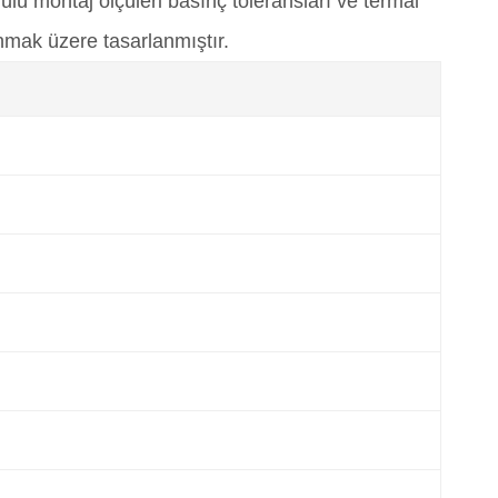
montaj ölçüleri basınç toleransları ve termal
nmak üzere tasarlanmıştır.