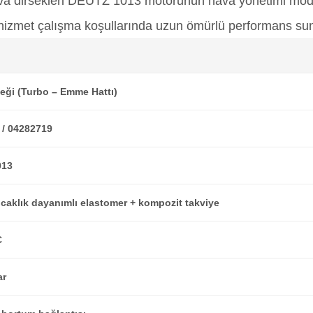
 dirsekleri DEUTZ 1013 motorunun hava yönetimi modülü 
r hizmet çalışma koşullarında uzun ömürlü performans su
eği (Turbo – Emme Hattı)
 / 04282719
013
caklık dayanımlı elastomer + kompozit takviye
C
ar