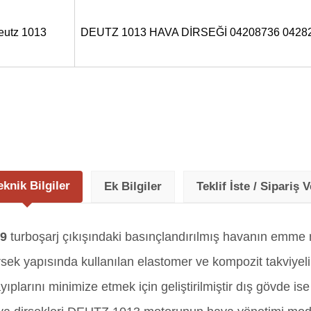
eutz 1013
DEUTZ 1013 HAVA DİRSEĞİ 04208736 0428
eknik Bilgiler
Ek Bilgiler
Teklif İste / Sipariş V
19
turboşarj çıkışındaki basınçlandırılmış havanın emme m
rsek yapısında kullanılan elastomer ve kompozit takviyel
yıplarını minimize etmek için geliştirilmiştir dış gövde i