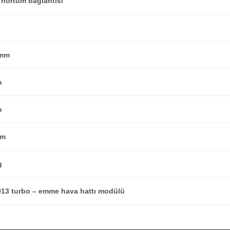
 hortum bağlantısı
 mm
m
m
mm
g
13 turbo – emme hava hattı modülü