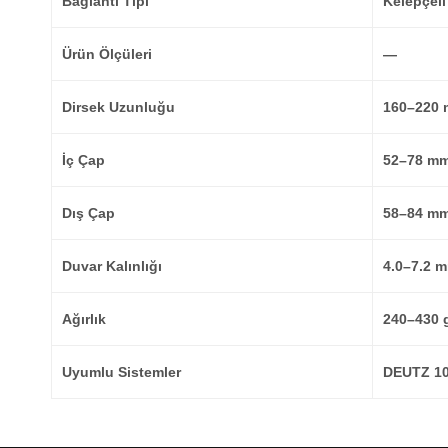
Bağlantı Tipi
Kelepçeli
Ürün Ölçüleri
—
Dirsek Uzunluğu
160–220
İç Çap
52–78 m
Dış Çap
58–84 m
Duvar Kalınlığı
4.0–7.2 
Ağırlık
240–430 
Uyumlu Sistemler
DEUTZ 10