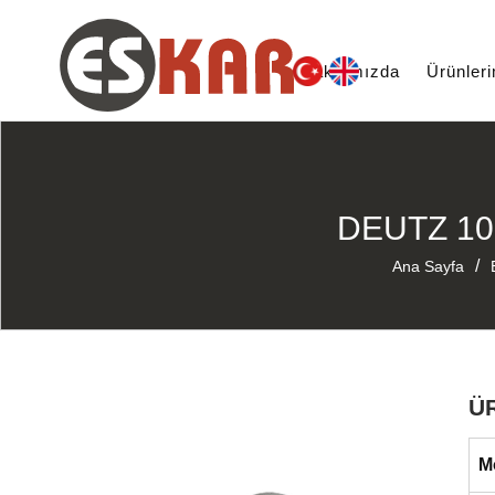
Hakkımızda
Ürünler
DEUTZ 10
/
Ana Sayfa
Ü
M