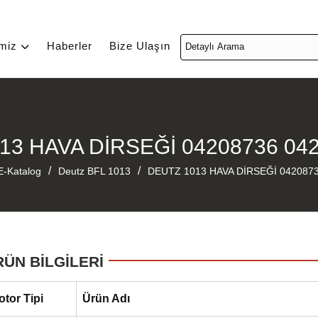
imiz
Haberler
Bize Ulaşın
13 HAVA DİRSEĞİ 04208736 04
/
/
E-Katalog
Deutz BFL 1013
DEUTZ 1013 HAVA DİRSEĞİ 042087
RÜN BİLGİLERİ
otor Tipi
Ürün Adı