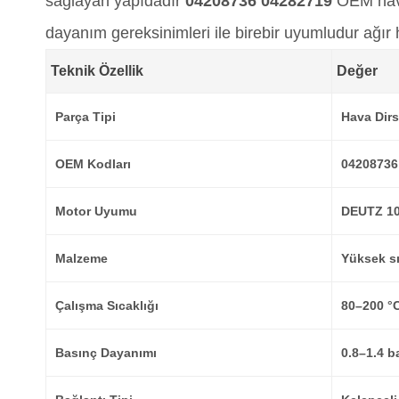
sağlayan yapıdadır
04208736 04282719
OEM hava
dayanım gereksinimleri ile birebir uyumludur ağı
Teknik Özellik
Değer
Parça Tipi
Hava Dirs
OEM Kodları
04208736
Motor Uyumu
DEUTZ 1
Malzeme
Yüksek sı
Çalışma Sıcaklığı
80–200 °
Basınç Dayanımı
0.8–1.4 b