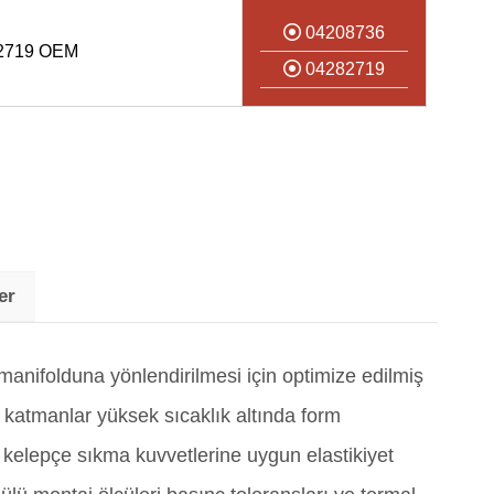
04208736
2719 OEM
04282719
er
anifolduna yönlendirilmesi için optimize edilmiş
i katmanlar yüksek sıcaklık altında form
se kelepçe sıkma kuvvetlerine uygun elastikiyet