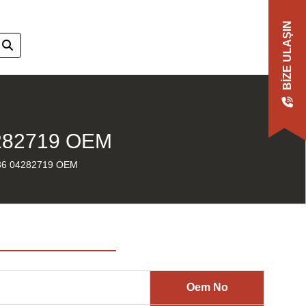
BIZE ULAŞIN
282719 OEM
36 04282719 OEM
Oem No