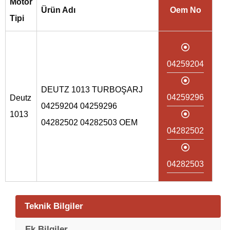
Motor
Ürün Adı
Oem No
Tipi
04259204
DEUTZ 1013 TURBOŞARJ
04259296
Deutz
04259204 04259296
1013
04282502 04282503 OEM
04282502
04282503
Teknik Bilgiler
Ek Bilgiler