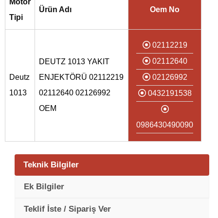
Motor
Ürün Adı
Oem No
Tipi
02112219
02112640
DEUTZ 1013 YAKIT
Deutz
ENJEKTÖRÜ 02112219
02126992
1013
02112640 02126992
0432191538
OEM
0986430490090
Teknik Bilgiler
Ek Bilgiler
Teklif İste / Sipariş Ver