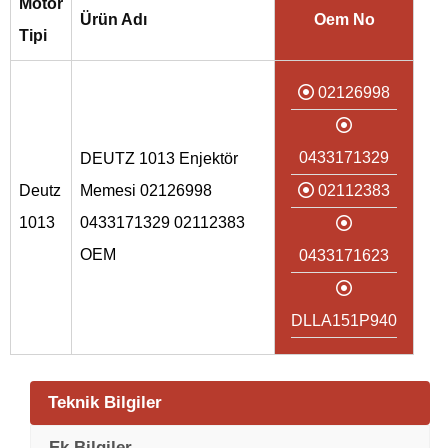
Motor
Ürün Adı
Oem No
Tipi
02126998
0433171329
DEUTZ 1013 Enjektör
Deutz
Memesi 02126998
02112383
1013
0433171329 02112383
OEM
0433171623
DLLA151P940
Teknik Bilgiler
Ek Bilgiler