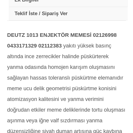
Teklif İste / Sipariş Ver
DEUTZ 1013 ENJEKTÖR MEMESİ 02126998
0433171329 02112383
yakıtı yüksek basınç
altında ince zerrecikler halinde püskürterek
yanma odasında homojen karışım oluşmasını
sağlayan hassas toleranslı püskürtme elemanıdır
meme ucu delik geometrisi püskürtme konisini
atomizasyon kalitesini ve yanma verimini
doğrudan etkiler meme deliklerinde tortu oluşması
aşınma veya iğne valf sızdırması yanma
düzensizliğine siyah duman artışına güç kaybına