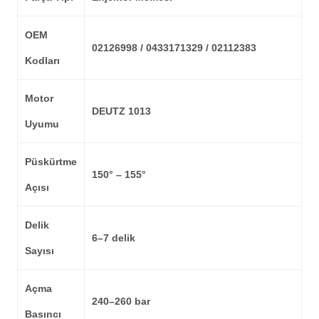
OEM
02126998 / 0433171329 / 02112383
Kodları
Motor
DEUTZ 1013
Uyumu
Püskürtme
150° – 155°
Açısı
Delik
6–7 delik
Sayısı
Açma
240–260 bar
Basıncı