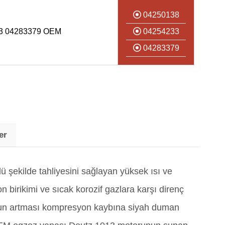
04250138
33 04283379 OEM
04254233
04283379
er
 şekilde tahliyesini sağlayan yüksek ısı ve
 birikimi ve sıcak korozif gazlara karşı direnç
nun artması kompresyon kaybına siyah duman