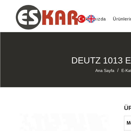
Hakkımızda
Ürünler
DEUTZ 1013 E
/
Ana Sayfa
E-Ka
Ü
M