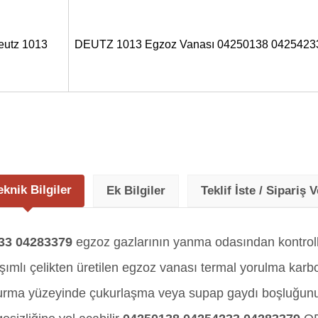
eutz 1013
DEUTZ 1013 Egzoz Vanası 04250138 042542
eknik Bilgiler
Ek Bilgiler
Teklif İste / Sipariş V
33 04283379
egzoz gazlarının yanma odasından kontrollü
mlı çelikten üretilen egzoz vanası termal yorulma karbon
oturma yüzeyinde çukurlaşma veya supap gaydı boşluğu