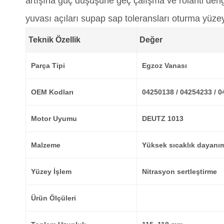
artışına güç düşüşüne geç çalışma ve rölanti denge
yuvası açıları supap sap toleransları oturma yüze
Teknik Özellik
Değer
Parça Tipi
Egzoz Vanası
OEM Kodları
04250138 / 04254233 / 
Motor Uyumu
DEUTZ 1013
Malzeme
Yüksek sıcaklık dayanım
Yüzey İşlem
Nitrasyon sertleştirme
Ürün Ölçüleri