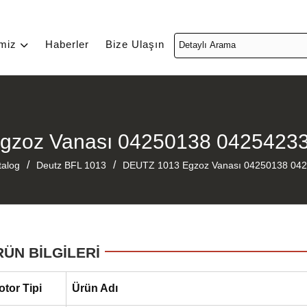
imiz
Haberler
Bize Ulaşın
gzoz Vanası 04250138 0425423
/
/
talog
Deutz BFL 1013
DEUTZ 1013 Egzoz Vanası 04250138 04
RÜN BİLGİLERİ
otor Tipi
Ürün Adı