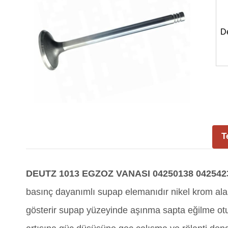
D
T
DEUTZ 1013 EGZOZ VANASI 04250138 042542
basınç dayanımlı supap elemanıdır nikel krom alaşı
gösterir supap yüzeyinde aşınma sapta eğilme 