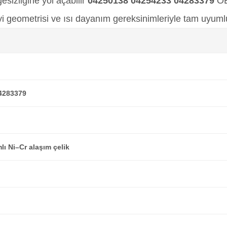
sizliğine yol açabilir
04250138 04254233 04283379
OE
yi geometrisi ve ısı dayanım gereksinimleriyle tam uyuml
04283379
lı Ni–Cr alaşım çelik