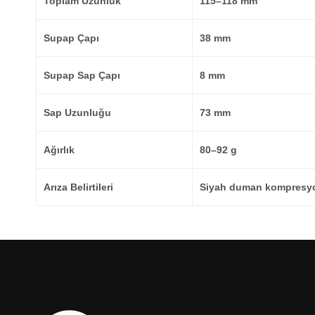
Toplam Uzunluk
115–118 mm
Supap Çapı
38 mm
Supap Sap Çapı
8 mm
Sap Uzunluğu
73 mm
Ağırlık
80–92 g
Arıza Belirtileri
Siyah duman kompresyon