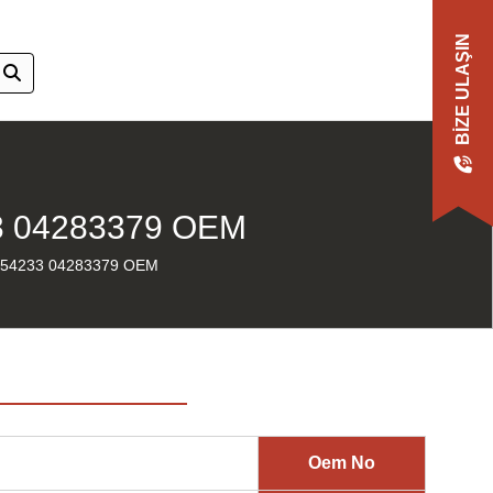
BIZE ULAŞIN
3 04283379 OEM
254233 04283379 OEM
Oem No