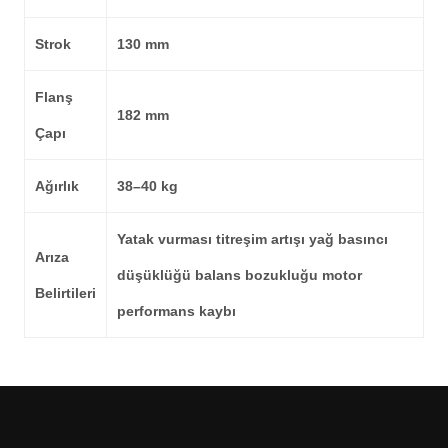
Strok
130 mm
Flanş
182 mm
Çapı
Ağırlık
38–40 kg
Yatak vurması titreşim artışı yağ basıncı
Arıza
düşüklüğü balans bozukluğu motor
Belirtileri
performans kaybı