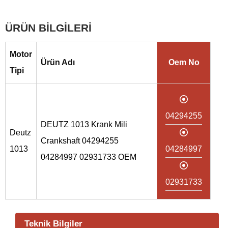
ÜRÜN BİLGİLERİ
Motor
Ürün Adı
Oem No
Tipi
04294255
DEUTZ 1013 Krank Mili
Deutz
Crankshaft 04294255
1013
04284997
04284997 02931733 OEM
02931733
Teknik Bilgiler