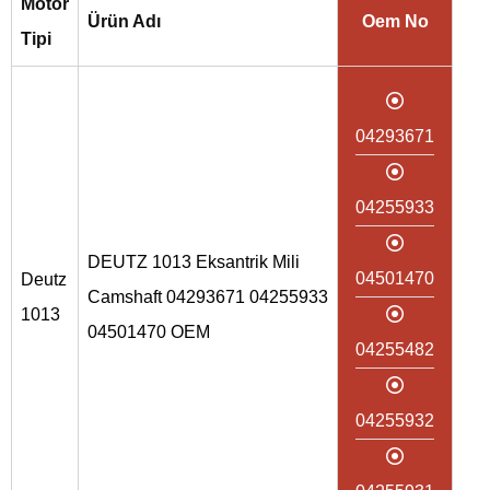
Motor
Ürün Adı
Oem No
Tipi
04293671
04255933
DEUTZ 1013 Eksantrik Mili
04501470
Deutz
Camshaft 04293671 04255933
1013
04501470 OEM
04255482
04255932