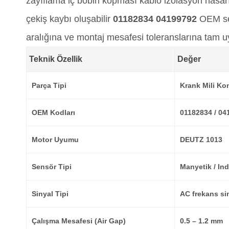
zayıflama iç bobin kopması kablo izolasyon hasar
çekiş kaybı oluşabilir
01182834 04199792
OEM sen
aralığına ve montaj mesafesi toleranslarına tam 
Teknik Özellik
Değer
Parça Tipi
Krank Mili Ko
OEM Kodları
01182834 / 04
Motor Uyumu
DEUTZ 1013
Sensör Tipi
Manyetik / In
Sinyal Tipi
AC frekans si
Çalışma Mesafesi (Air Gap)
0.5 – 1.2 mm