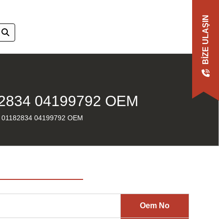
BIZE ULAŞIN
2834 04199792 OEM
01182834 04199792 OEM
Oem No