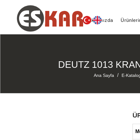
Hakkımızda
Ürünler
DEUTZ 1013 KRAN
/
Ana Sayfa
E-Katalo
Ü
M