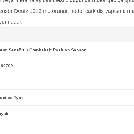
ı veya metal talaş birikmesi olduğunda motor geç çalış
sör Deutz 1013 motorunun hedef çark diş yapısına many
uyumludur.
num Sensörü / Crankshaft Position Sensor
199792
ductive Type
nyali