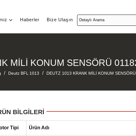
imiz
Haberler
Bize Ulaşın
K MİLİ KONUM SENSÖRÜ 0118
/
/
g
Deutz BFL 1013
DEUTZ 1013 KRANK MİLİ KONUM SENSÖRÜ 
RÜN BİLGİLERİ
otor Tipi
Ürün Adı