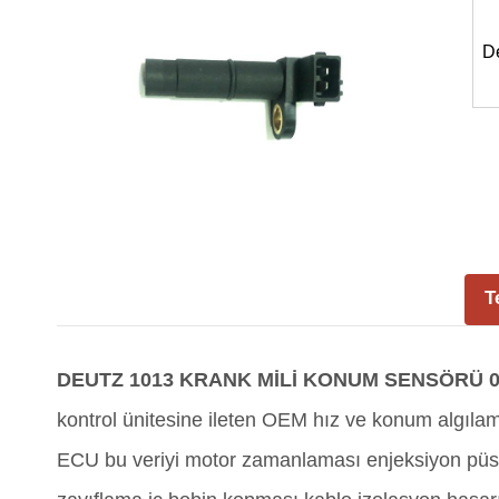
D
T
DEUTZ 1013 KRANK MİLİ KONUM SENSÖRÜ 01
kontrol ünitesine ileten OEM hız ve konum algılam
ECU bu veriyi motor zamanlaması enjeksiyon püskü