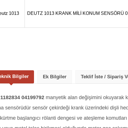
eutz 1013
DEUTZ 1013 KRANK MİLİ KONUM SENSÖRÜ 0
eknik Bilgiler
Ek Bilgiler
Teklif İste / Sipariş V
182834 04199792
manyetik alan değişimini okuyarak k
a sensörüdür sensör çekirdeği krank üzerindeki dişli hed
rtme başlangıcı rölanti dengesi ve ateşleme komutları i