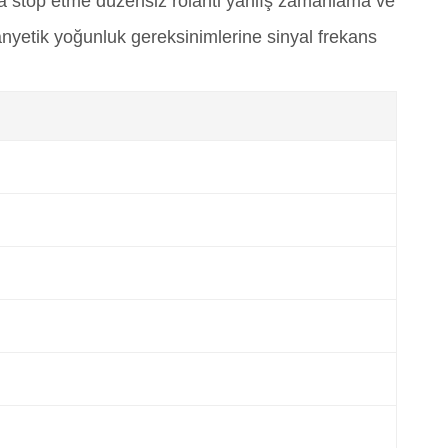
ma stop etme düzensiz rölanti yanlış zamanlama ve
etik yoğunluk gereksinimlerine sinyal frekans