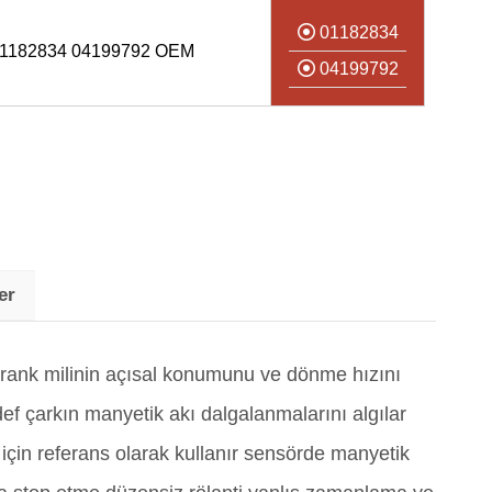
01182834
1182834 04199792 OEM
04199792
er
rank milinin açısal konumunu ve dönme hızını
ef çarkın manyetik akı dalgalanmalarını algılar
çin referans olarak kullanır sensörde manyetik