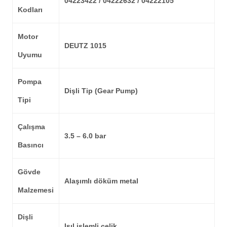
04223422 / 04222632 / 04222105
Kodları
Motor
DEUTZ 1015
Uyumu
Pompa
Dişli Tip (Gear Pump)
Tipi
Çalışma
3.5 – 6.0 bar
Basıncı
Gövde
Alaşımlı döküm metal
Malzemesi
Dişli
Isıl işlemli çelik