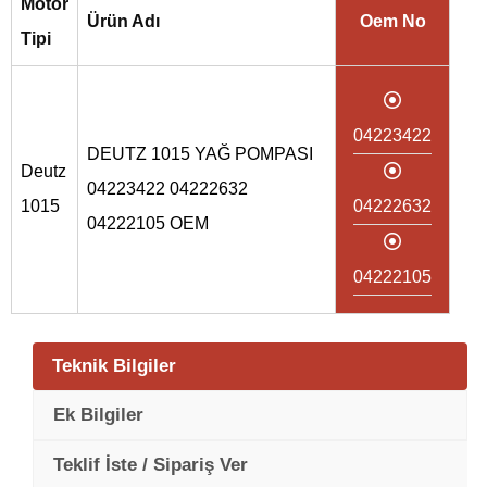
Motor
Ürün Adı
Oem No
Tipi
04223422
DEUTZ 1015 YAĞ POMPASI
Deutz
04223422 04222632
1015
04222632
04222105 OEM
04222105
Teknik Bilgiler
Ek Bilgiler
Teklif İste / Sipariş Ver