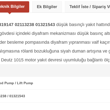
eknik Bilgiler
Ek Bilgiler
Teklif İste / Sipariş V
19147 02113238 01321543
düşük basınçlı yakıt hattınd
esi içindeki diyafram mekanizması düşük basınç altında
 eder besleme pompasında diyafram yıpranması valf kaçır
lışmasına rölanti bozukluğuna siyah duman artışına ve
utz 1015 motor yakıt devresi uyumluluğu bağlantı ölçüle
ed Pump / Lift Pump
3238 / 01321543