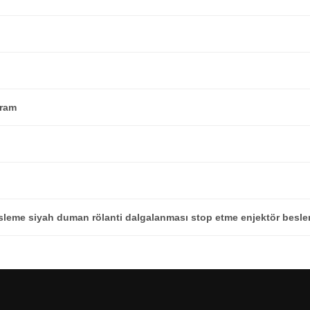
fram
esleme siyah duman rölanti dalgalanması stop etme enjektör besl