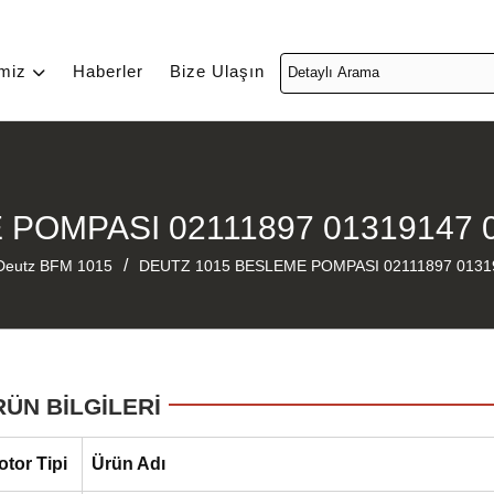
imiz
Haberler
Bize Ulaşın
POMPASI 02111897 01319147 
/
Deutz BFM 1015
DEUTZ 1015 BESLEME POMPASI 02111897 0131
RÜN BİLGİLERİ
otor Tipi
Ürün Adı