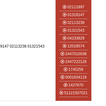
02111897
01319147
02113238
01321543
04233829
12018574
9147 02113238 01321543
2447010038
2447222126
1745259
5001834118
1427670
51121507021