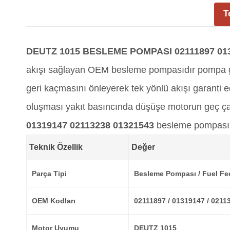
T
DEUTZ 1015 BESLEME POMPASI 02111897 013
akışı sağlayan OEM besleme pompasıdır pompa gövd
geri kaçmasını önleyerek tek yönlü akışı garanti
oluşması yakıt basıncında düşüşe motorun geç ça
01319147 02113238 01321543
besleme pompası De
Teknik Özellik
Değer
Parça Tipi
Besleme Pompası / Fuel Fe
OEM Kodları
02111897 / 01319147 / 0211
Motor Uyumu
DEUTZ 1015