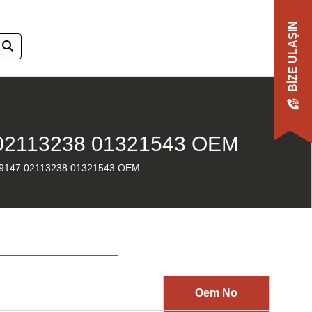
BIZE ULAŞIN
02113238 01321543 OEM
9147 02113238 01321543 OEM
Oem No