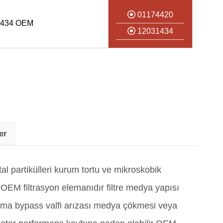
01174420
1434 OEM
12031434
er
l partikülleri kurum tortu ve mikroskobik
 OEM filtrasyon elemanıdır filtre medya yapısı
kanma bypass valfi arızası medya çökmesi veya