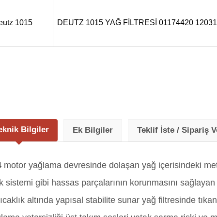
eutz 1015
DEUTZ 1015 YAĞ FİLTRESİ 01174420 1203
eknik Bilgiler
Ek Bilgiler
Teklif İste / Sipariş V
4
motor yağlama devresinde dolaşan yağ içerisindeki meta
ik sistemi gibi hassas parçalarının korunmasını sağlayan
caklık altında yapısal stabilite sunar yağ filtresinde tı