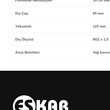
Filtreleme Hassasiyeti
10–20 mik
Dış Çap
95 mm
Yükseklik
125 mm
Diş Ölçüsü
M22 x 1.5
Arıza Belirtileri
Yağ basınc