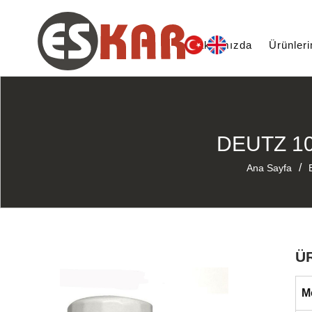
Hakkımızda
Ürünler
DEUTZ 10
/
Ana Sayfa
Ü
M