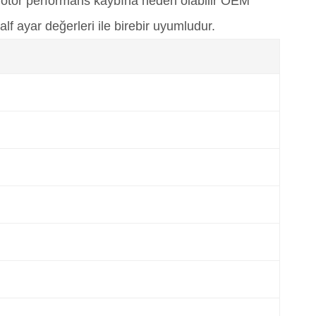
 motor performans kaybına neden olabilir OEM
lf ayar değerleri ile birebir uyumludur.