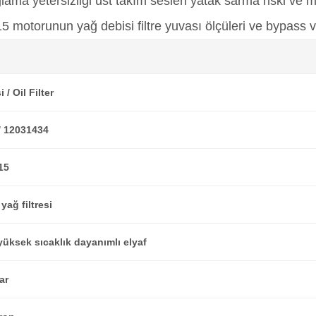
ama yetersizliği üst takım sesleri yatak sarma riski ve
5 motorunun yağ debisi filtre yuvası ölçüleri ve bypass va
i / Oil Filter
/ 12031434
15
yağ filtresi
yüksek sıcaklık dayanımlı elyaf
ar