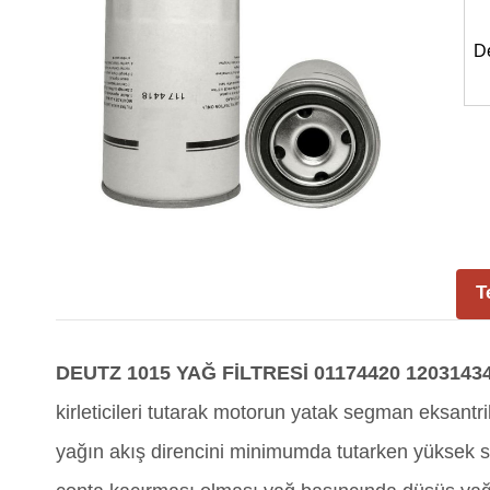
D
T
DEUTZ 1015 YAĞ FİLTRESİ 01174420 1203143
kirleticileri tutarak motorun yatak segman eksantr
yağın akış direncini minimumda tutarken yüksek sı