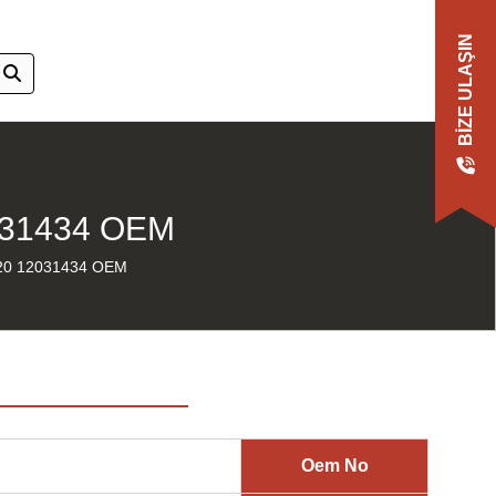
BIZE ULAŞIN
031434 OEM
20 12031434 OEM
Oem No