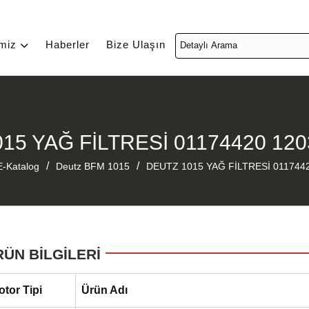
imiz
Haberler
Bize Ulaşın
15 YAĞ FİLTRESİ 01174420 12
/
/
E-Katalog
Deutz BFM 1015
DEUTZ 1015 YAĞ FİLTRESİ 011744
RÜN BİLGİLERİ
otor Tipi
Ürün Adı