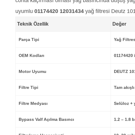
conta kaçırması olması yağ basıncında düşüş yağl
uyumlu
01174420 12031434
yağ filtresi Deutz 101
Teknik Özellik
Değer
Parça Tipi
Yağ Filtres
OEM Kodları
01174420 
Motor Uyumu
DEUTZ 10
Filtre Tipi
Tam akışlı 
Filtre Medyası
Selüloz + 
Bypass Valf Açılma Basıncı
1.2 – 1.8 b