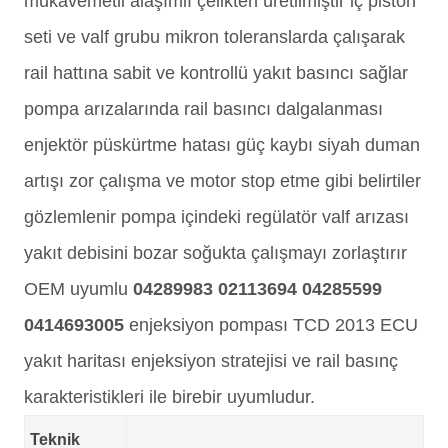
mukavemetli alaşımlı çelikten üretilmiştir iç piston
seti ve valf grubu mikron toleranslarda çalışarak
rail hattına sabit ve kontrollü yakıt basıncı sağlar
pompa arızalarında rail basıncı dalgalanması
enjektör püskürtme hatası güç kaybı siyah duman
artışı zor çalışma ve motor stop etme gibi belirtiler
gözlemlenir pompa içindeki regülatör valf arızası
yakıt debisini bozar soğukta çalışmayı zorlaştırır
OEM uyumlu
04289983 02113694 04285599
0414693005
enjeksiyon pompası TCD 2013 ECU
yakıt haritası enjeksiyon stratejisi ve rail basınç
karakteristikleri ile birebir uyumludur.
Teknik