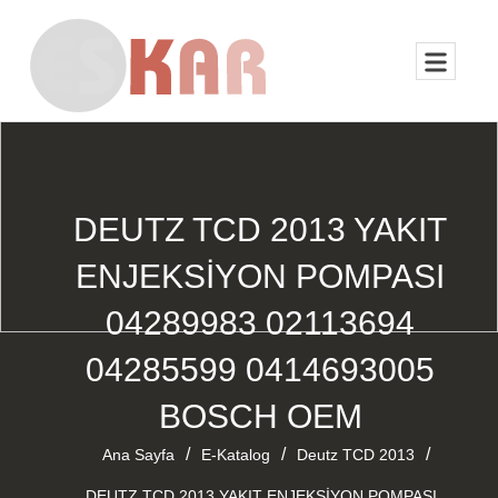
DEUTZ TCD 2013 YAKIT
ENJEKSİYON POMPASI
04289983 02113694
04285599 0414693005
BOSCH OEM
/
/
/
Ana Sayfa
E-Katalog
Deutz TCD 2013
DEUTZ TCD 2013 YAKIT ENJEKSİYON POMPASI