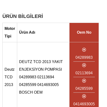
ÜRÜN BİLGİLERİ
Motor
Ürün Adı
Oem No
Tipi
04289983
DEUTZ TCD 2013 YAKIT
Deutz
ENJEKSİYON POMPASI
02113694
TCD
04289983 02113694
2013
04285599 0414693005
04285599
BOSCH OEM
0414693005