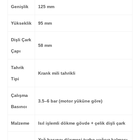
Genişlik
125 mm
Yükseklik
95 mm
Dişli Çark
58 mm
Çapı
Tahrik
Krank mili tahrikli
Tipi
Çalışma
3.5–6 bar
(motor yüküne göre)
Basıncı
Malzeme
Isıl işlemli dökme gövde + çelik dişli çark
Yağ basıncı düşmesi turbo yağsız kalması