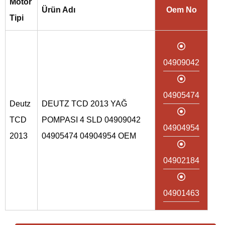
Motor
Ürün Adı
Oem No
Tipi
04909042
04905474
Deutz
DEUTZ TCD 2013 YAĞ
TCD
POMPASI 4 SLD 04909042
04904954
2013
04905474 04904954 OEM
04902184
04901463