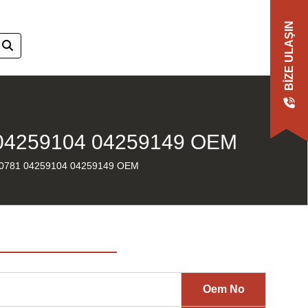
BIZE ULAŞIN
04259104 04259149 OEM
781 04259104 04259149 OEM
Oem No