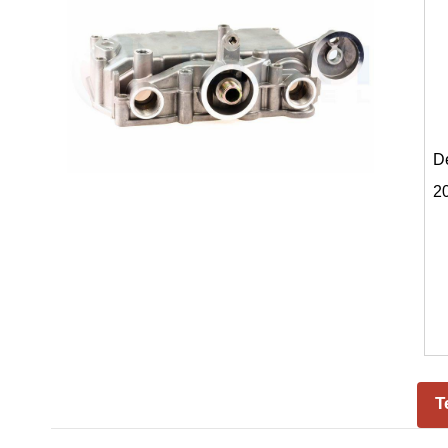
D
2
T