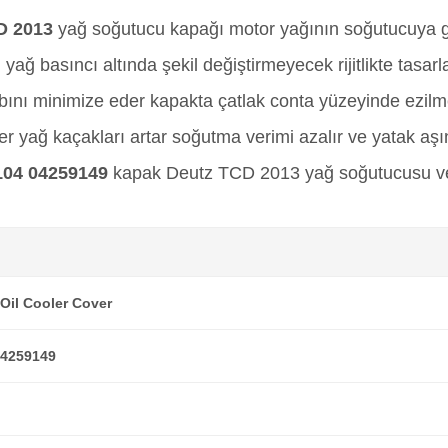
D 2013
yağ soğutucu kapağı motor yağının soğutucuya gir
ğ basıncı altında şekil değiştirmeyecek rijitlikte tasar
bını minimize eder kapakta çatlak conta yüzeyinde ezil
 yağ kaçakları artar soğutma verimi azalır ve yatak aşın
104 04259149
kapak Deutz TCD 2013 yağ soğutucusu ve y
Oil Cooler Cover
04259149