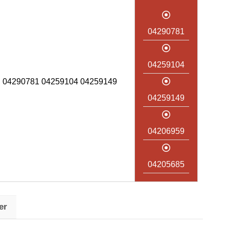
04290781
04259104
04290781 04259104 04259149
04259149
04206959
04205685
er