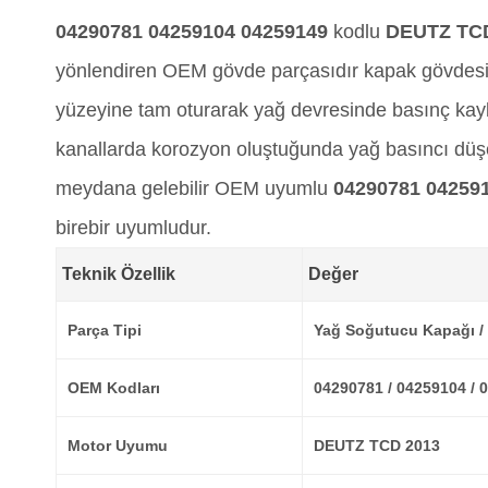
04290781 04259104 04259149
kodlu
DEUTZ TC
yönlendiren OEM gövde parçasıdır kapak gövdesi ya
yüzeyine tam oturarak yağ devresinde basınç kay
kanallarda korozyon oluştuğunda yağ basıncı düşer
meydana gelebilir OEM uyumlu
04290781 04259
birebir uyumludur.
Teknik Özellik
Değer
Parça Tipi
Yağ Soğutucu Kapağı / 
OEM Kodları
04290781 / 04259104 / 
Motor Uyumu
DEUTZ TCD 2013