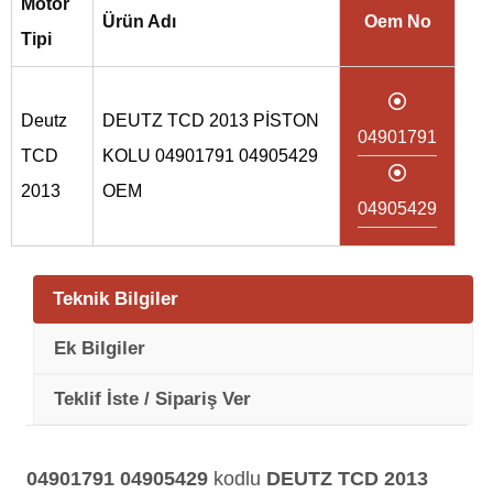
Motor
Ürün Adı
Oem No
Tipi
Deutz
DEUTZ TCD 2013 PİSTON
04901791
TCD
KOLU 04901791 04905429
2013
OEM
04905429
Teknik Bilgiler
Ek Bilgiler
Teklif İste / Sipariş Ver
04901791 04905429
kodlu
DEUTZ TCD 2013