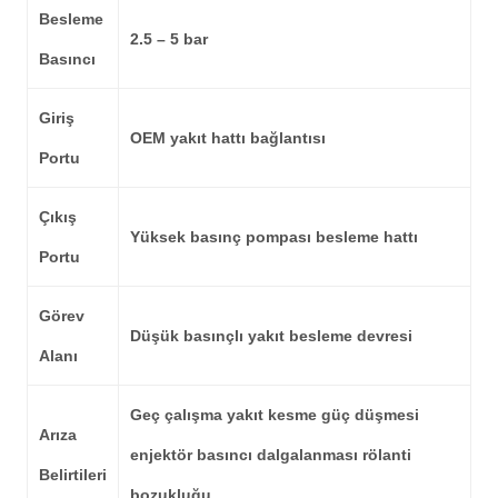
Besleme
2.5 – 5 bar
Basıncı
Giriş
OEM yakıt hattı bağlantısı
Portu
Çıkış
Yüksek basınç pompası besleme hattı
Portu
Görev
Düşük basınçlı yakıt besleme devresi
Alanı
Geç çalışma yakıt kesme güç düşmesi
Arıza
enjektör basıncı dalgalanması rölanti
Belirtileri
bozukluğu