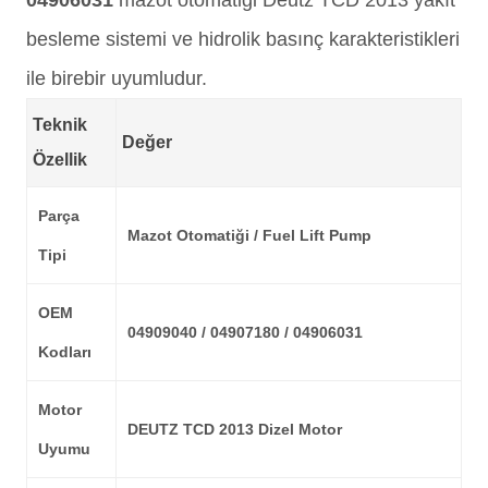
04906031
mazot otomatiği Deutz TCD 2013 yakıt
besleme sistemi ve hidrolik basınç karakteristikleri
ile birebir uyumludur.
Teknik
Değer
Özellik
Parça
Mazot Otomatiği / Fuel Lift Pump
Tipi
OEM
04909040 / 04907180 / 04906031
Kodları
Motor
DEUTZ TCD 2013 Dizel Motor
Uyumu