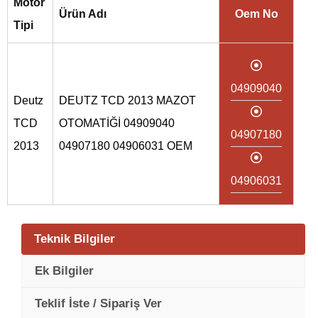
Motor
Ürün Adı
Oem No
Tipi
04909040
Deutz
DEUTZ TCD 2013 MAZOT
TCD
OTOMATİĞİ 04909040
04907180
2013
04907180 04906031 OEM
04906031
Teknik Bilgiler
Ek Bilgiler
Teklif İste / Sipariş Ver