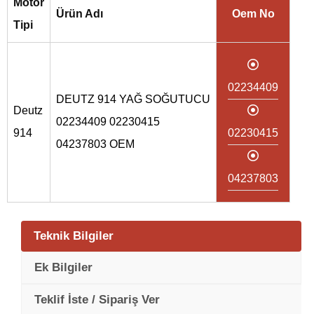
Motor
Ürün Adı
Oem No
Tipi
02234409
DEUTZ 914 YAĞ SOĞUTUCU
Deutz
02234409 02230415
914
02230415
04237803 OEM
04237803
Teknik Bilgiler
Ek Bilgiler
Teklif İste / Sipariş Ver