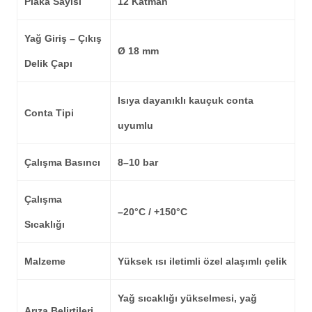
Plaka Sayısı
12 Katman
Yağ Giriş – Çıkış
Ø 18 mm
Delik Çapı
Isıya dayanıklı kauçuk conta
Conta Tipi
uyumlu
Çalışma Basıncı
8–10 bar
Çalışma
–20°C / +150°C
Sıcaklığı
Malzeme
Yüksek ısı iletimli özel alaşımlı çelik
Yağ sıcaklığı yükselmesi, yağ
Arıza Belirtileri