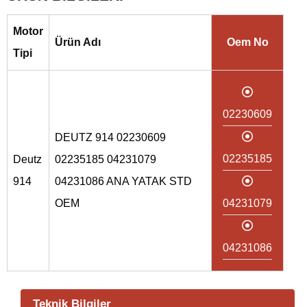
Motor
Ürün Adı
Oem No
Tipi
02230609
DEUTZ 914 02230609
02235185
Deutz
02235185 04231079
914
04231086 ANA YATAK STD
OEM
04231079
04231086
Teknik Bilgiler