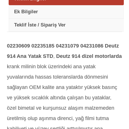
Ek Bilgiler
Teklif İste / Sipariş Ver
02230609 02235185 04231079 04231086
Deutz
914 Ana Yatak STD
,
Deutz 914 dizel motorlarda
krank milinin blok üzerindeki ana yatak
yuvalarında hassas toleranslarda dönmesini
sağlayan OEM kalite ana yataktır yüksek basınç
ve yüksek sıcaklık altında çalışan bu yataklar,
özel bimetal ve kurşunsuz alaşım malzemeden
üretilmiş olup aşınma direnci, yağ filmi tutma
kabiliyeti ve yüzey sertliği arttırılmıştır ana