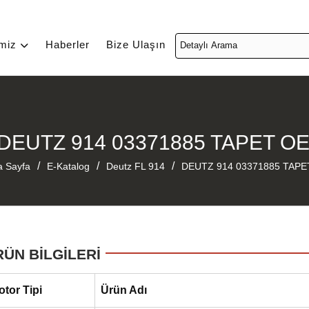
imiz
Haberler
Bize Ulaşın
DEUTZ 914 03371885 TAPET O
/
/
/
a Sayfa
E-Katalog
Deutz FL 914
DEUTZ 914 03371885 TAP
RÜN BİLGİLERİ
otor Tipi
Ürün Adı