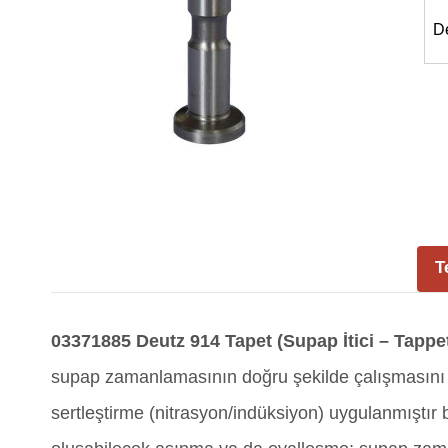
D
T
03371885
Deutz 914 Tapet (Supap İtici – Tappet
supap zamanlamasının doğru şekilde çalışmasını 
sertleştirme (nitrasyon/indüksiyon) uygulanmıştı