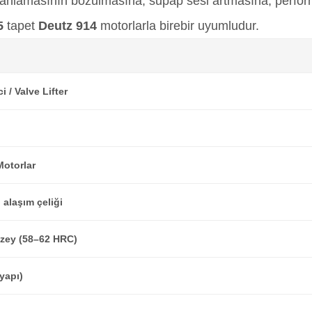
anlamasının bozulmasına, supap sesi artmasına, perfo
5
tapet
Deutz 914
motorlarla birebir uyumludur.
i / Valve Lifter
Motorlar
alaşım çeliği
yüzey (58–62 HRC)
yapı)