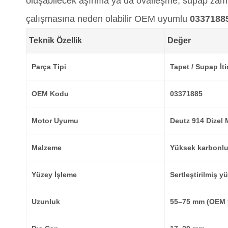
oluşabilecek aşınma ya da ovalleşme; supap zam
çalışmasına neden olabilir OEM uyumlu
0337188
Teknik Özellik
Değer
Parça Tipi
Tapet / Supap İtic
OEM Kodu
03371885
Motor Uyumu
Deutz 914 Dizel 
Malzeme
Yüksek karbonlu 
Yüzey İşleme
Sertleştirilmiş 
Uzunluk
55–75 mm (OEM 