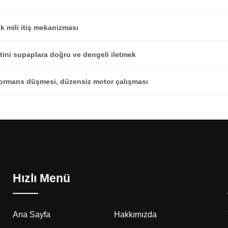
k mili itiş mekanizması
tini supaplara doğru ve dengeli iletmek
formans düşmesi, düzensiz motor çalışması
Hızlı Menü
Ana Sayfa
Hakkımızda