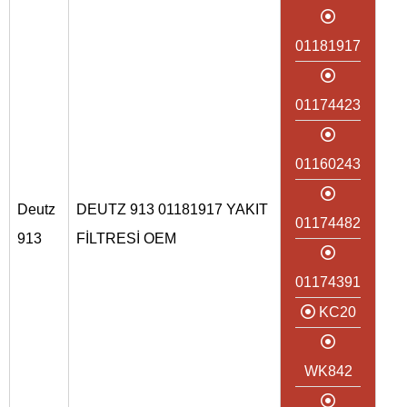
01181917
01174423
01160243
Deutz
DEUTZ 913 01181917 YAKIT
01174482
913
FİLTRESİ OEM
01174391
KC20
WK842