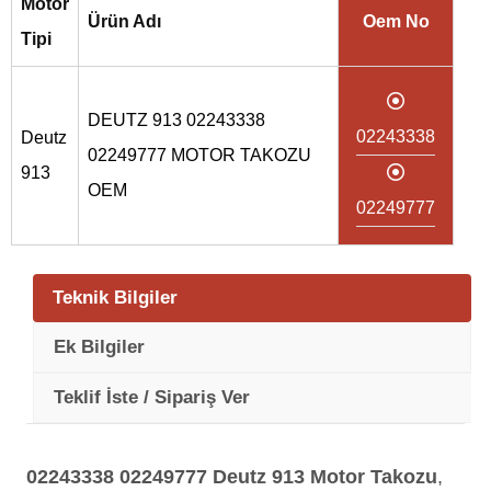
Motor
Ürün Adı
Oem No
Tipi
DEUTZ 913 02243338
02243338
Deutz
02249777 MOTOR TAKOZU
913
OEM
02249777
Teknik Bilgiler
Ek Bilgiler
Teklif İste / Sipariş Ver
02243338 02249777
Deutz 913 Motor Takozu
,