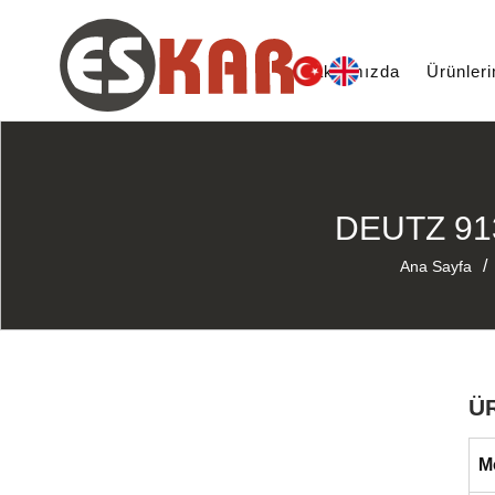
Hakkımızda
Ürünler
DEUTZ 91
/
Ana Sayfa
Ü
M