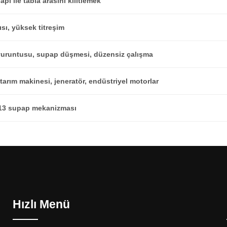
pı ile tabla arasını kilitlemek
sı, yüksek titreşim
uruntusu, supap düşmesi, düzensiz çalışma
 tarım makinesi, jeneratör, endüstriyel motorlar
13 supap mekanizması
Hızlı Menü