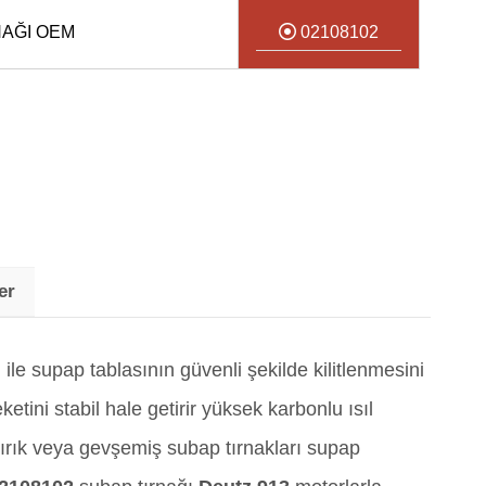
NAĞI OEM
02108102
er
ile supap tablasının güvenli şekilde kilitlenmesini
ini stabil hale getirir yüksek karbonlu ısıl
, kırık veya gevşemiş subap tırnakları supap