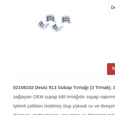
D
T
02108102
Deutz 913 Subap Tırnağı (3 Tırnak)
,
sağlayan OEM supap kilit tırnağıdır supap sapının 
işlemli çelikten üretilmiş olup yüksek ısı ve titre