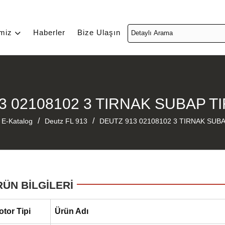
imiz
Haberler
Bize Ulaşın
3 02108102 3 TIRNAK SUBAP T
/
/
E-Katalog
Deutz FL 913
DEUTZ 913 02108102 3 TIRNAK SUB
RÜN BİLGİLERİ
otor Tipi
Ürün Adı