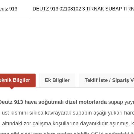
eutz 913
DEUTZ 913 02108102 3 TIRNAK SUBAP TIR
eknik Bilgiler
Ek Bilgiler
Teklif İste / Sipariş V
Deutz 913 hava soğutmalı dizel motorlarda
supap yayı 
üst kısmını sıkıca kavrayarak supabın aşağı yukarı hareket
şim altındaki zor çalışma koşullarına dayanıklıdır aşınmış