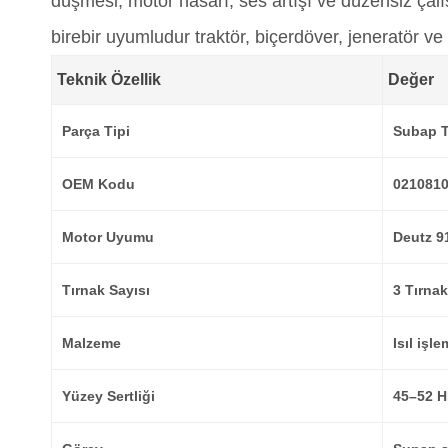
düşmesi, motor hasarı, ses artışı ve düzensiz çalı
birebir uyumludur traktör, biçerdöver, jeneratör 
Teknik Özellik
Değer
Parça Tipi
Subap Tı
OEM Kodu
021081
Motor Uyumu
Deutz 9
Tırnak Sayısı
3 Tırnak
Malzeme
Isıl işl
Yüzey Sertliği
45–52 