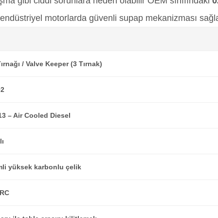
şma gibi ciddi sorunlara neden olabilir OEM sınıfındaki
0
ve endüstriyel motorlarda güvenli supap mekanizması sağla
rnağı / Valve Keeper (3 Tırnak)
02
13 – Air Cooled Diesel
lı
emli yüksek karbonlu çelik
HRC