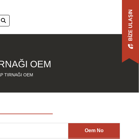
BIZE ULAŞIN
IRNAĞI OEM
AP TIRNAĞI OEM
Oem No