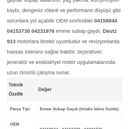
gaytlar supap sallantısı, yağ yakma, kompresyon
kaybı, dengesiz rölanti ve performans düşüşü gibi
sorunlara yol açabilir OEM sınıfındaki
04158944
04153730 04231976
emme subap gaydı,
Deutz
913
motorlara birebir uyumludur ve revizyonlarda
hassas tolerans sağlar traktör, biçerdöver,
jeneratör ve endüstriyel motor uygulamalarında
uzun ömürlü çalışma sunar.
Teknik
Değer
Özellik
Parça Tipi
Emme Subap Gaydı (Intake Valve Guide)
OEM