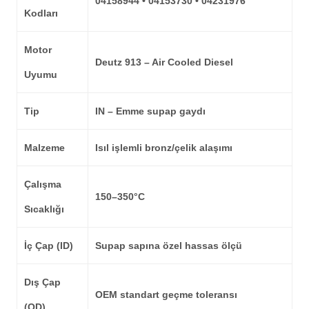
04158944 • 04153730 • 04231976
Kodları
Motor
Deutz 913 – Air Cooled Diesel
Uyumu
Tip
IN – Emme supap gaydı
Malzeme
Isıl işlemli bronz/çelik alaşımı
Çalışma
150–350°C
Sıcaklığı
İç Çap (ID)
Supap sapına özel hassas ölçü
Dış Çap
OEM standart geçme toleransı
(OD)