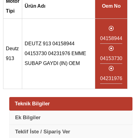
Motor
Ürün Adı
Oem No
Tipi
04158944
DEUTZ 913 04158944
Deutz
04153730 04231976 EMME
913
04153730
SUBAP GAYDI (IN) OEM
04231976
Teknik Bilgiler
Ek Bilgiler
Teklif İste / Sipariş Ver