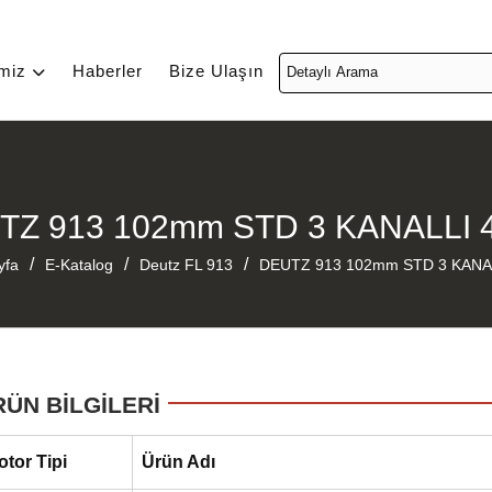
imiz
Haberler
Bize Ulaşın
TZ 913 102mm STD 3 KANALLI 
/
/
/
yfa
E-Katalog
Deutz FL 913
DEUTZ 913 102mm STD 3 KANAL
RÜN BİLGİLERİ
otor Tipi
Ürün Adı