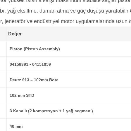
or yüksek ısısına karşı maksimum stabilite sağlar pisto
bı, yağ eksiltme, duman atma ve güç düşüşü yaratabilir
er, jeneratör ve endüstriyel motor uygulamalarında uzun 
Değer
Piston (Piston Assembly)
04158391 • 04151059
Deutz 913 – 102mm Bore
102 mm STD
3 Kanallı (2 kompresyon + 1 yağ segmanı)
40 mm