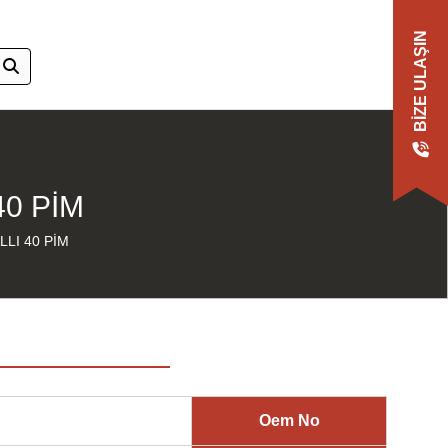
BIZE ULAŞIN
40 PİM
LI 40 PİM
Oem No