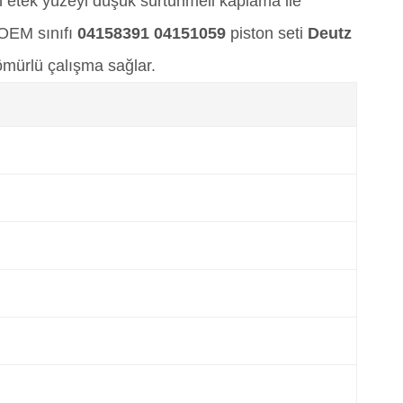
n etek yüzeyi düşük sürtünmeli kaplama ile
 OEM sınıfı
04158391 04151059
piston seti
Deutz
ömürlü çalışma sağlar.