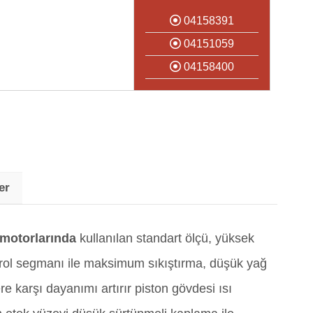
04158391
04151059
04158400
er
 motorlarında
kullanılan standart ölçü, yüksek
ntrol segmanı ile maksimum sıkıştırma, düşük yağ
e karşı dayanımı artırır piston gövdesi ısı