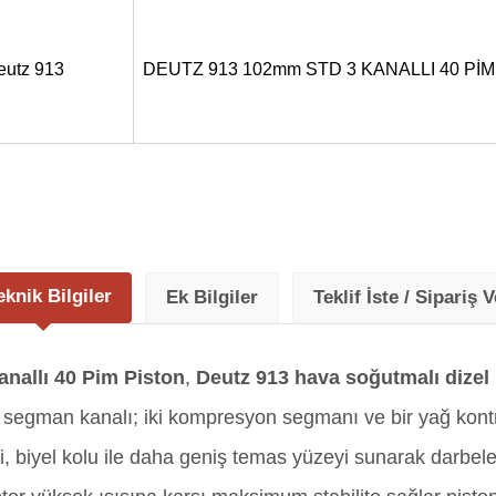
eutz 913
DEUTZ 913 102mm STD 3 KANALLI 40 PİM
eknik Bilgiler
Ek Bilgiler
Teklif İste / Sipariş V
nallı 40 Pim Piston
,
Deutz 913 hava soğutmalı dizel
n 3 segman kanalı; iki kompresyon segmanı ve bir yağ ko
 biyel kolu ile daha geniş temas yüzeyi sunarak darbeler