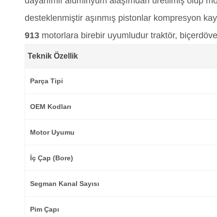
dayanımlı alüminyum alaşımdan üretilmiş olup mot
desteklenmiştir aşınmış pistonlar kompresyon kay
913
motorlara birebir uyumludur traktör, biçerdöv
Teknik Özellik
Parça Tipi
OEM Kodları
Motor Uyumu
İç Çap (Bore)
Segman Kanal Sayısı
Pim Çapı