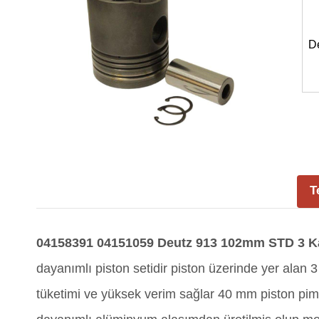
D
T
04158391 04151059
Deutz 913 102mm STD 3 Ka
dayanımlı piston setidir piston üzerinde yer ala
tüketimi ve yüksek verim sağlar 40 mm piston pimi,