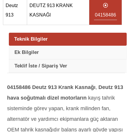
Deutz
DEUTZ 913 KRANK
913
KASNAĞI
04158486
Teknik Bilgiler
Ek Bilgiler
Teklif İste / Sipariş Ver
04158486
Deutz 913 Krank Kasnağı
,
Deutz 913
hava soğutmalı dizel motorların
kayış tahrik
sisteminde görev yapan, krank milinden fan,
alternatör ve yardımcı ekipmanlara güç aktaran
OEM tahrik kasnağıdır balans ayarlı gövde yapısı