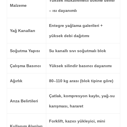
Yüksek mukavemetli dökme demir
Malzeme
– ısı dayanımlı
Entegre yağlama galerileri +
Yağ Kanalları
yüksek debi dağıtımı
Soğutma Yapısı
Su kanallı sıvı soğutmalı blok
Çalışma Basıncı
Yüksek silindir basıncı dayanımı
Ağırlık
80–110 kg arası (blok tipine göre)
Çatlak, kompresyon kaybı, yağ-su
Arıza Belirtileri
karışması, hararet
Forklift, kazıcı yükleyici, mini
Kullanım Alanları