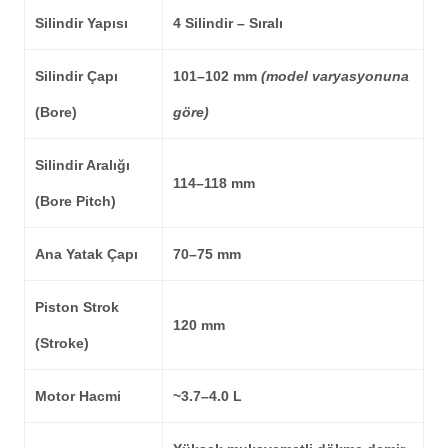
Silindir Yapısı
4 Silindir – Sıralı
Silindir Çapı
101–102 mm
(model varyasyonuna
(Bore)
göre)
Silindir Aralığı
114–118 mm
(Bore Pitch)
Ana Yatak Çapı
70–75 mm
Piston Strok
120 mm
(Stroke)
Motor Hacmi
~3.7–4.0 L