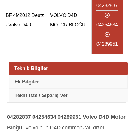
04282837
BF 4M2012 Deutz
VOLVO D4D
- Volvo D4D
MOTOR BLOĞU
04254634
04289951
Teknik Bilgiler
Ek Bilgiler
Teklif İste / Sipariş Ver
04282837 04254634 04289951
Volvo D4D Motor
Bloğu
, Volvo’nun D4D common-rail dizel