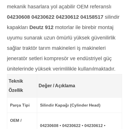
mekanik hasarlara yol açabilir OEM referanslı
04230608 04230622 04230612 04158517
silindir
kapakları
Deutz 912
motorlar ile birebir montaj
uyumu sunarak uzun ömürlü yüksek güvenilirlik
sağlar traktör tarım makineleri iş makineleri
jeneratör setleri kompresör ve endüstriyel güç
ünitelerinde yüksek verimlilikle kullanılmaktadır.
Teknik
Değer / Açıklama
Özellik
Parça Tipi
Silindir Kapağı (Cylinder Head)
OEM /
04230608 • 04230622 • 04230612 •