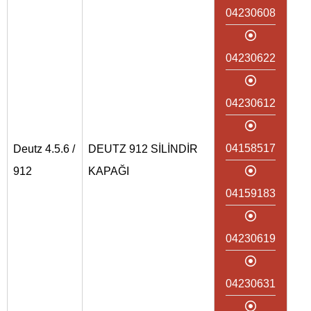
04230608
04230622
04230612
04158517
Deutz 4.5.6 /
DEUTZ 912 SİLİNDİR
912
KAPAĞI
04159183
04230619
04230631