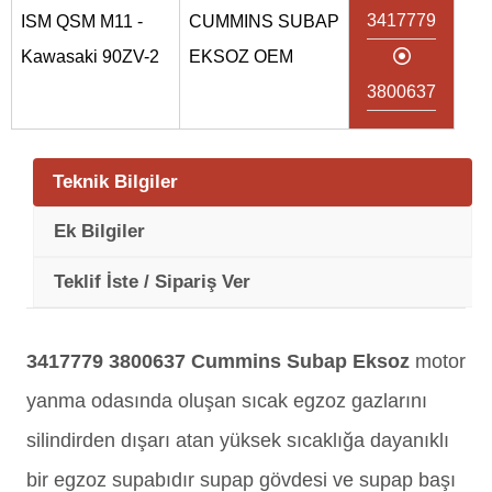
3417779
ISM QSM M11 -
CUMMINS SUBAP
Kawasaki 90ZV-2
EKSOZ OEM
3800637
Teknik Bilgiler
Ek Bilgiler
Teklif İste / Sipariş Ver
3417779 3800637 Cummins Subap Eksoz
motor
yanma odasında oluşan sıcak egzoz gazlarını
silindirden dışarı atan yüksek sıcaklığa dayanıklı
bir egzoz supabıdır supap gövdesi ve supap başı