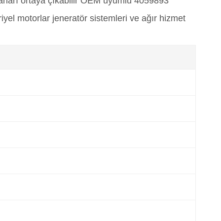
sarları ortaya çıkabilir OEM uyumlu 4059893
el motorlar jeneratör sistemleri ve ağır hizmet