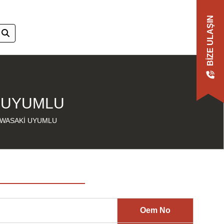
BIZE ULAŞIN
İ UYUMLU
AWASAKİ UYUMLU
Oem No