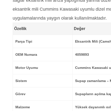
sağlar eksantrik mili arıza yaptığında yanma düze
eksantrik mili Cummins Kawasaki uyumlu dizel moto
uygulamalarında yaygın olarak kullanılmaktadır.
Özellik
Değer
Parça Tipi
Eksantrik Mili (Camsh
OEM Numara
4059893
Motor Uyumu
Cummins Kawasaki uy
Sistem
Supap zamanlama – M
Görev
Supapların açılma k
Malzeme
Yüksek dayanımlı ısıl 