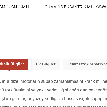
SM11-ISM11-M11
CUMMINS EKSANTRİK MİLİ KAW
eknik Bilgiler
Ek Bilgiler
Teklif İste / Sipariş V
yumlu
dizel motorların supap zamanlamasını krank miline
 tork üretimini ve yakıt verimliliğini doğrudan belirler öz
işlem görmüştür yüzey sertliği ve hassas işçilik supap m