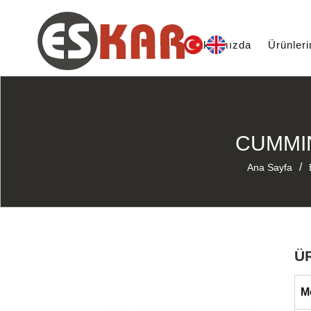
Hakkımızda
Ürünler
CUMMIN
/
Ana Sayfa
Ü
M