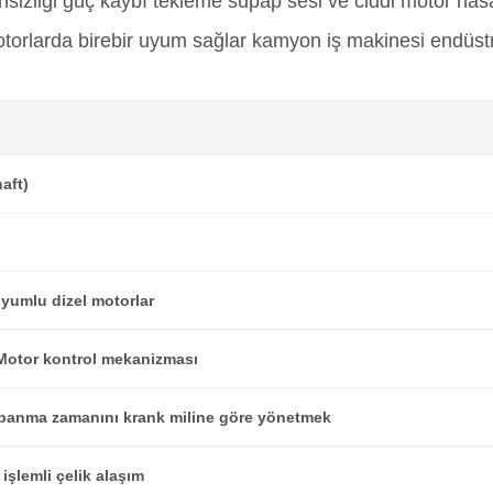
nsizliği güç kaybı tekleme supap sesi ve ciddi motor ha
rlarda birebir uyum sağlar kamyon iş makinesi endüstriy
aft)
umlu dizel motorlar
otor kontrol mekanizması
apanma zamanını krank miline göre yönetmek
işlemli çelik alaşım