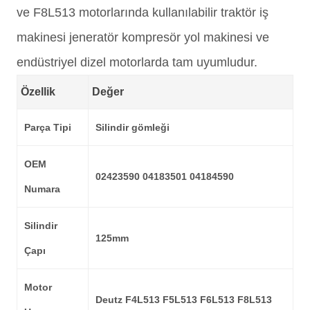
ve F8L513 motorlarında kullanılabilir traktör iş
makinesi jeneratör kompresör yol makinesi ve
endüstriyel dizel motorlarda tam uyumludur.
Özellik
Değer
Parça Tipi
Silindir gömleği
OEM
02423590 04183501 04184590
Numara
Silindir
125mm
Çapı
Motor
Deutz F4L513 F5L513 F6L513 F8L513