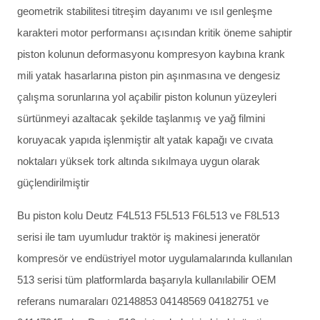
geometrik stabilitesi titreşim dayanımı ve ısıl genleşme
karakteri motor performansı açısından kritik öneme sahiptir
piston kolunun deformasyonu kompresyon kaybına krank
mili yatak hasarlarına piston pin aşınmasına ve dengesiz
çalışma sorunlarına yol açabilir piston kolunun yüzeyleri
sürtünmeyi azaltacak şekilde taşlanmış ve yağ filmini
koruyacak yapıda işlenmiştir alt yatak kapağı ve cıvata
noktaları yüksek tork altında sıkılmaya uygun olarak
güçlendirilmiştir
Bu piston kolu Deutz F4L513 F5L513 F6L513 ve F8L513
serisi ile tam uyumludur traktör iş makinesi jeneratör
kompresör ve endüstriyel motor uygulamalarında kullanılan
513 serisi tüm platformlarda başarıyla kullanılabilir OEM
referans numaraları 02148853 04148569 04182751 ve