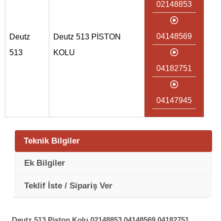
02148853
04148569
Deutz
Deutz 513 PİSTON
513
KOLU
04182751
04147945
Teknik Bilgiler
Ek Bilgiler
Teklif İste / Sipariş Ver
Deutz 513 Piston Kolu 02148853 04148569 04182751